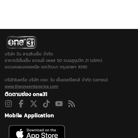
เทียบเกณฑ์ 4 เหตุสลดใน
เผยสุดสะเทือนใจ หลานทั้ง
อดีต เข้าเกณฑ์
3 คนยังไม่รู้ว่าพ่อเสียชีวิต
สาธารณภัย พร้อมเร่งจ่าย
ย้ำภูมิใจในตัวน้องชาย “เขา
โดยเร็ว …
กล้ามาก เขาตายในหน้าที่”
เตรียมนำร่างกลับประกอบ
พิธีที่บ้านเกิดจังหวัด
ศรีสะเกษ
บริษัท วัน สามสิบเอ็ด จำกัด
อาคารจีเอ็มเอ็ม แกรมมี่ เพลส 50 ถนนสุขุมวิท 21 (อโศก)
แขวงคลองเตยเหนือ เขตวัฒนา กรุงเทพฯ 10110
บริษัทในเครือ บริษัท เดอะ วัน เอ็นเตอร์ไพรส์ จำกัด (มหาชน)
www.theoneenterprise.com
ติดตามช่อง one31
Mobile Application