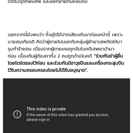
ไว้ตรงจุดที่พบศพ และแยกย้ายกันหลบหนี
นอกจากนี้ยังพบว่า ทั้งคู่ได้มีปากเสียงกันมาก่อนหน้านี้ เพราะ
นายสมเกียรติ คิดว่าผู้ตายไปบอกกับกลุ่มผู้ค้ายาเสพติดให้มา
รุมทำร้ายตน เนื่องจากผู้ตายเคยถูกจับในคดีเสพยาบ้ามา
ก่อน เบื้องต้นผู้ต้องหาทั้ง 2 คนถูกดำเนินคดี
“ร่วมกันฆ่าผู้อื่น
โดยไตร่ตรองไว้ก่อน และร่วมกันมีอาวุธปืนและเครื่องกระสุนปืน
ไว้ในความครอบครองโดยไม่ได้รับอนุญาต”.