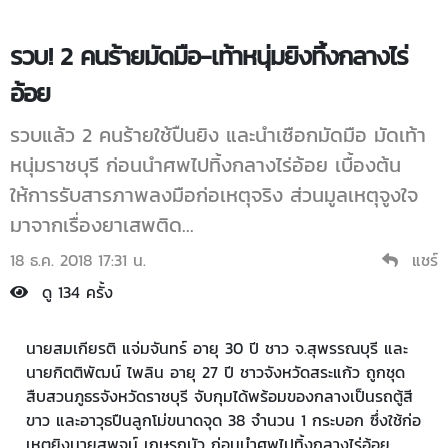
รวบ! 2 คนร้ายมัดมือ-เท้าหนุ่มยิงทิ้งกลางไร่
อ้อย
รวบแล้ว 2 คนร้ายใช้ปืนยิง และนำเชือกมัดมือ มัดเท้า
หนุ่มราชบุรี ก่อนนำศพไปทิ้งกลางไร่อ้อย เบื้องต้น
ให้การรับสารภาพลงมือก่อเหตุจริง ส่วนมูลเหตุจูงใจ
มาจากเรื่องยาเสพติด...
18 ธ.ค. 2018 17:31 น.
แชร์
ดู 134 ครั้ง
นายสมเกียรติ แจ่มจันทร์ อายุ 30 ปี ชาว จ.สุพรรณบุรี และ
นายกิตติพัฒน์ ไพลิน อายุ 27 ปี ชาวจังหวัดสระแก้ว ถูกชุด
สืบสวนภูธรจังหวัดราชบุรี จับกุมได้พร้อมของกลางเป็นรถตู้สี
ขาว และอาวุธปืนลูกโม่ขนาดจุด 38 จำนวน 1 กระบอก ซึ่งใช้ก่อ
เหตุยิงนายสุพจน์ เกษรถบัว ก่อนนำศพไปทิ้งกลางไร่อ้อย