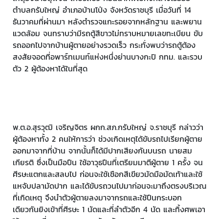
ตำบลกรับใหญ่ อำเภอบ้านโป่ง จังหวัดราชบุรี เมื่อวันที่ 14
ธันวาคมที่ผ่านมา หลังตำรวจแกะรอยจากหลักฐาน และพยาน
แวดล้อม จนทราบว่ามีรถตู้สีขาวไม่ทราบหมายเลขทะเบียน ขับ
รถออกไปจากบ้านผู้ตายอย่างรวดเร็ว กระทั่งพบว่ารถตู้ต้อง
สงสัยจอดที่อพาร์ทเมนท์แห่งหนึ่งย่านบางกะปิ กทม. และรวบ
ตัว 2 ผู้ต้องหาได้ในที่สุด
พ.ต.อ.สุรวุฒิ เจริญจิตร ผกก.สภ.กรับใหญ่ จ.ราชบุรี กล่าวว่า
ผู้ต้องหาทั้ง 2 คนให้การว่า ช่วงเกิดเหตุได้ขับรถไปเรียกผู้ตาย
ออกมาจากที่บ้าน จากนั้นก็ได้มีปากเสียงกันบนรถ นายสม
เกียรติ ซึ่งเป็นมือปืน ใช้อาวุธปืนที่เตรียมมาตีผู้ตาย 1 ครั้ง จน
ศีรษะแตกและสลบไป ก่อนจะใช้เชือกสีเขียวมัดมือมัดเท้าและใช้
แหจับปลามัดปาก และได้ขับรถวนไปมาก่อนจะมาถึงตรงบริเวณ
ที่เกิดเหตุ จึงนำตัวผู้ตายลงมาจากรถและใช้ปืนกระบอก
เดียวกันยิงเข้าที่ศีรษะ 1 นัดและที่ลำตัวอีก 4 นัด และทิ้งศพเอา