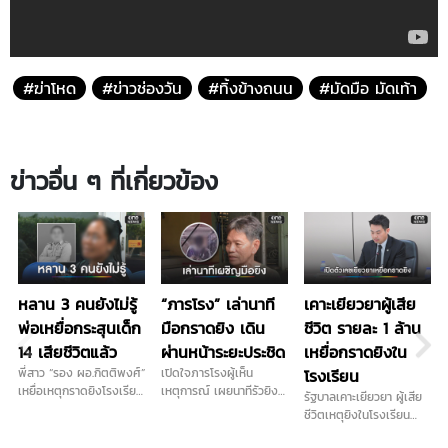
#ฆ่าโหด
#ข่าวช่องวัน
#ทิ้งข้างถนน
#มัดมือ มัดเท้า
ข่าวอื่น ๆ ที่เกี่ยวข้อง
หลาน 3 คนยังไม่รู้
“ภารโรง” เล่านาที
เคาะเยียวยาผู้เสีย
พ่อเหยื่อกระสุนเด็ก
มือกราดยิง เดิน
ชีวิต รายละ 1 ล้าน
14 เสียชีวิตแล้ว
ผ่านหน้าระยะประชิด
เหยื่อกราดยิงใน
พี่สาว “รอง ผอ.กิตติพงศ์”
เปิดใจภารโรงผู้เห็น
โรงเรียน
เหยื่อเหตุกราดยิงโรงเรียน
เหตุการณ์ เผยนาทีรัวยิง
รัฐบาลเคาะเยียวยา ผู้เสีย
เทพศิรินทร์ นนทบุรี เดิน
ในโรงเรียนไร้ท่าทีตื่นกลัว
ชีวิตเหตุยิงในโรงเรียน
ทางมารับร่างน้องชายที่นิติ
ก่อนหลบตำรวจขึ้นอีก
จ.นนทบุรี รายละ 1 ล้านบาท
เวช โรงพยาบาลตำรวจ
อาคาร...