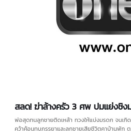
สลด! ฆ่าล้างครัว 3 ศพ ปมแย่งชิ
พ่อสุดทนลูกชายติดเหล้า ทวงให้แบ่งมรดก จนเกิ
คว้าค้อนทุบภรรยาและลูกชายเสียชีวิตคาบ้านพัก ต.