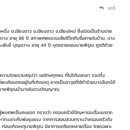
แชร์
นึ่ง ต.เชียงดาว อ.เชียงดาว จ.เชียงใหม่ ซึ่งเปิดเป็นร้านขาย
ญขวาง อายุ 66 ปี สภาพศพแขวนเสียชีวิตกับขื่อภายในบ้าน, นาง
ะพันธ์ บุญขวาง อายุ 44 ปี บุตรชายของนายพิรุณ ถูกตีด้วย
วามโดยรวมสรุปว่า ขอโทษทุกคน ที่ไม่ได้บอกลา รวมทั้ง
บค้อนตกอยู่ในที่เกิดเหตุ คาดเป็นอาวุธที่ใช้ทำร้ายนางจันทร์ดี
คาดนายพิรุณนำมาเซ่นดวงวิญญาณ
นผู้พบศพเป็นคนแรก ทราบว่า ครอบครัวมีปัญหาปมเรื่องมรดก
ปัญหาทะเลาะกับพ่อรุนแรง จากการสอบสวนทราบว่าครอบครัวดัง
 ก่อนเกิดเหตุนายพิรุณ มีอาการเครียดหลายเรื่อง โดยเฉพาะ