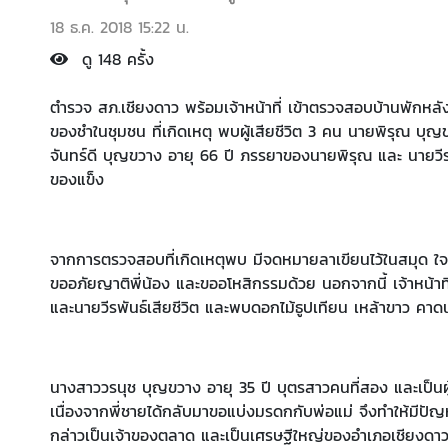
18 ธ.ค. 2018 15:22 น.
ดู 148 ครั้ง
ตำรวจ สภ.เชียงดาว พร้อมเจ้าหน้าที่ เข้าตรวจสอบบ้านพักหลังห
ของชำในชุมชน ที่เกิดเหตุ พบผู้เสียชีวิต 3 คน นายพิรุณ บุ
จันทร์ดี บุญขวาง อายุ 66 ปี ภรรยาของนายพิรุณ และ นายวีร
ของแข็ง
จากการตรวจสอบที่เกิดเหตุพบ มีจดหมายลาเขียนไว้ในสมุด ใจค
ขออภัยญาติพี่น้อง และขออโหสิกรรมด้วย นอกจากนี้ เจ้าหน้าที่พ
และนายวีรพันธ์เสียชีวิต และพบดอกไม้ธูปเทียน เหล้าขาว 
นางสาววรนุช บุญขวาง อายุ 35 ปี บุตรสาวคนที่สอง และเป็
เนื่องจากพี่ชายได้กลับมาขอแบ่งมรดกกับพ่อแม่ จึงทำให้มี
กล่าวเป็นเจ้าของตลาด และเป็นเศรษฐีใหญ่ของอำเภอเชียงดาว