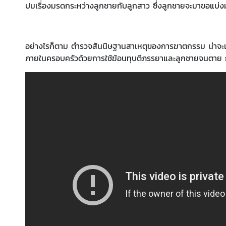
ปมเรื่องมรดกระหว่างลูกชายกับลูกสาว ซึ่งลูกชายจะมาขอแบ่
อย่างไรก็ตาม ตำรวจสันนิษฐานสาเหตุของการฆาตกรรม น่าจะ
ภายในครอบครัวด้วยการใช้ฆ้อนทุบตีภรรยาและลูกชายจนตาย ก่