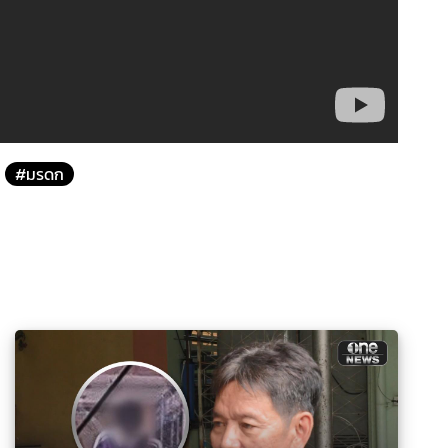
#มรดก