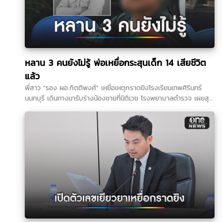
หลาน 3 คนยังไม่รู้ พ่อเหยื่อกระสุนเด็ก 14 เสียชีวิต
แล้ว
พี่สาว “รอง ผอ.กิตติพงศ์” เหยื่อเหตุกราดยิงโรงเรียนเทพศิรินทร์
นนทบุรี เดินทางมารับร่างน้องชายที่นิติเวช โรงพยาบาลตำรวจ เผยสุด
สะเทือนใจ หลานทั้ง 3 คนยังไม่รู้ว่าพ่อเสียชีวิต ย้ำภูมิใจในตัวน้องชาย
“เขากล้ามาก เขาตายในหน้าที่” เตรียมนำร่างกลับประกอบพิธีที่บ้านเกิด
จังหวัดศรีสะเกษ