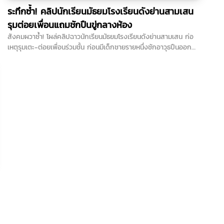
ระทึกซ้ำ! คลิปนักเรียนมัธยมโรงเรียนดังย่านสามเสน
รุมต่อยเพื่อนแถมชักปืนขู่กลางห้อง
สังคมผวาซ้ำ! โผล่คลิปฉาวนักเรียนมัธยมโรงเรียนดังย่านสามเสน ก่อ
เหตุรุมเตะ-ต่อยเพื่อนร่วมชั้น ก่อนมีเด็กชายรายหนึ่งชักอาวุธปืนออกมา
จ่อข่มขู่