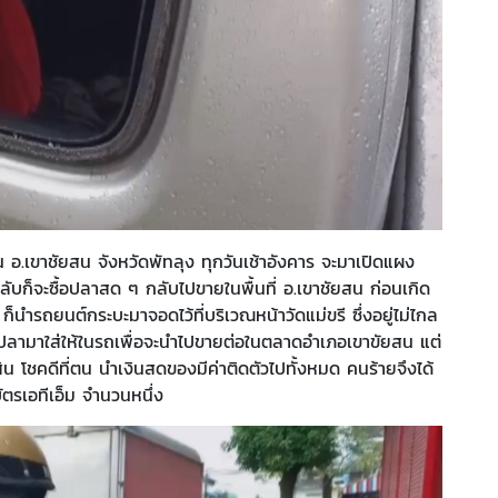
คน อ.เขาชัยสน จังหวัดพัทลุง ทุกวันเช้าอังคาร จะมาเปิดแผง
ับก็จะซื้อปลาสด ๆ กลับไปขายในพื้นที่ อ.เขาชัยสน ก่อนเกิด
นำรถยนต์กระบะมาจอดไว้ที่บริเวณหน้าวัดแม่ขรี ซึ่งอยู่ไม่ไกล
ำปลามาใส่ให้ในรถเพื่อจะนำไปขายต่อในตลาดอำเภอเขาขัยสน แต่
 โชคดีที่ตน นำเงินสดของมีค่าติดตัวไปทั้งหมด คนร้ายจึงได้
ัตรเอทีเอ็ม จำนวนหนึ่ง