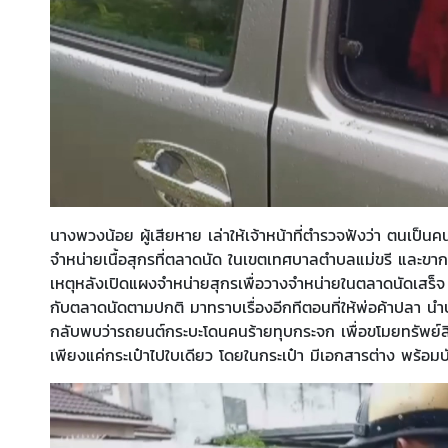
นางพวงน้อย ผู้เสียหาย เล่าให้เจ้าหน้าที่ตำรวจฟังว่า ตนเป็น
จำหน่ายเนื้อสุกรที่ตลาดนัด ในเขตเทศบาลตำบลแม่ขรี และขากล
เหตุหลังเปิดแผงจำหน่ายสุกรเพื่อวางจำหน่ายในตลาดนัดเสร็จ ก็
กับตลาดนัดตามปกติ มาทราบเรื่องอีกทีตอนที่ให้พ่อค้าปลา น
กลับพบว่ารถยนต์กระบะโดนคนร้ายทุบกระจก เพื่อขโมยทรัพย์สิน
เพียงแค่กระเป๋าไปใบเดียว โดยในกระเป๋า มีเอกสารต่าง พร้อมบ