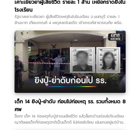
เคาะเยียวยาผู้เสียชีวิต รายละ 1 ล้าน เหยื่อกราดยิงใน
โรงเรียน
รัฐบาลเคาะเยียวยา ผู้เสียชีวิตเหตุยิงในโรงเรียน จ.นนทบุรี รายละ 1
ล้านบาท เทียบเกณฑ์ 4 เหตุสลดในอดีต เข้าเกณฑ์สาธารณภัย พร้อม
เร่งจ่ายโดยเร็ว …
เด็ก 14 ยิงปู่-ย่าดับ ก่อนไปก่อเหตุ รร. รวมทั้งหมด 8
ศพ
ช็อก! เด็ก 14 ก่อเหตุกับปู่ย่าจนเสียชีวิต แล้วล็อกบ้านก่อนไปโรงเรียน
ญาติเผยเด็กที่ก่อเหตุปกติเป็นเด็กดี ไม่ค่อยไปไหน เล่นเกมอยู่แต่บ้าน
ที่ผ่านมาทั้ง 3 คนดูรักกันดี...