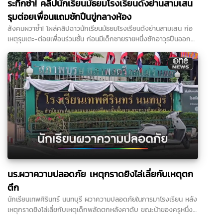
ระทึกซ้ำ! คลิปนักเรียนมัธยมโรงเรียนดังย่านสามเสน
รุมต่อยเพื่อนแถมชักปืนขู่กลางห้อง
สังคมผวาซ้ำ! โผล่คลิปฉาวนักเรียนมัธยมโรงเรียนดังย่านสามเสน ก่อ
เหตุรุมเตะ-ต่อยเพื่อนร่วมชั้น ก่อนมีเด็กชายรายหนึ่งชักอาวุธปืนออกมา
จ่อข่มขู่
นร.ผวาความปลอดภัย เหตุกราดยิงไล่เลี่ยกับเหตุตก
ตึก
นักเรียนเทพศิรินทร์ นนทบุรี ผวาความปลอดภัยในการมาโรงเรียน หลัง
เหตุกราดยิงไล่เลี่ยกับเหตุเด็กพลัดตกหลังคาดับ ขณะน้าของครูหนึ่ง
ในเหยื่อกระสุน ไม่กล้าบอกความจริงแม่ครูว่าลูกเสียชีวิตแล้ว...