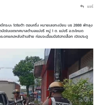
แชร์
นต์กระบะ โตโยต้า ตอนครึ่ง หมายเลขทะเบียน บธ 2888 พัทลุง
ดนัดในเขตเทศบาลตำบลแม่ขรี หมู่ 1 ต. แม่ขรี อ.ตะโหมด
ระจกแคปหลังด้านซ้าย ก่อนจะเอื้อมมือไปกดล็อก เปิดประตู