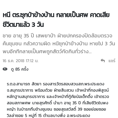
หนี ตร.ซุกป่าข้างบ้าน กลายเป็นศพ คาดเสีย
ชีวิตมาแล้ว 3 วัน
ชาย อายุ 35 ปี เสพยาบ้า ฝ่ายปกครองปิดล้อมตรวจ
ค้นชุมชน กลัวความผิด หนีซุกป่าข้างบ้าน หายไป 3 วัน
พบอีกทีกลายเป็นศพถูกสัตว์กัดกินทั่วร่าง...
16 ธ.ค. 2018 17:12 น.
แชร์
ดู 85 ครั้ง
ร.ต.อ.สามารถ สัตยา รองสารวัตรสอบสวนสภ.พระประแดง
จ.สมุทรปราการ พร้อมด้วย ฝ่ายสืบสวน เจ้าหน้าที่กองพิสูจน์
หลักฐานสมุทรปราการ และเจ้าหน้าที่กู้ภัยป่อเต็กตึ้ง เข้าตรวจ
สอบสภาพศพ นายสุรศักดิ์ นำมา อายุ 35 ปี ที่เสียชีวิตในพง
หญ้า ในป่ารกทึบข้างชุมชน ซอยสุขสวัสดิ์ 39 ซอยย่อยซอย
วิลล่าซอย 5 หมู่ที่ 15 ตำบลบางพึ่ง อ.พระประแดง