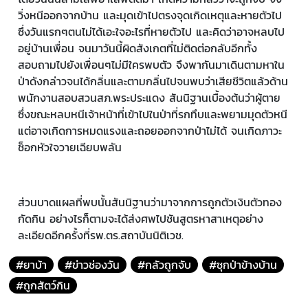
วิ่งหนีออกจากบ้าน และมุดเข้าไปตรงจุดเกิดเหตุและหายตัวไป
ซึ่งวันแรกๆตนไม่ได้เอะใจอะไรที่หายตัวไป และคิดว่าอาจหลบไป
อยู่บ้านเพื่อน จนมาวันนี้ผิดสังเกตที่ไม่ติดต่อกลับอีกทั้ง
สอบถามไปยังเพื่อนๆไม่มีใครพบตัว จึงพากันมาเดินตามหาใน
ป่าดังกล่าวจนได้กลิ่นและตามกลิ่นไปจนพบว่าเสียชีวิตแล้วด้าน
พนักงานสอบสวนสภ.พระประแดง สันนิฐานเบื้องต้นว่าผู้ตาย
ซึ่งขณะหลบหนีเจ้าหน้าที่เข้าไปในป่าที่รกทึบและพยามมุดตัวหนี
แต่อาจเกิดการหมดแรงและถอยออกจากป่าไม่ได้ จนเกิดภาวะ
ช็อกหัวใจวายเฉียบพลัน
ส่วนบาดแผลที่พบนั้นสันนิฐานว่ามาจากการถูกตัวเงินตัวทอง
กัดกิน อย่างไรก็ตามจะได้ส่งศพไปชันสูตรหาสาเหตุอย่าง
ละเอียดอีกครั้งที่รพ.ตร.สถาบันนิติเวช.
#ยาบ้า
#ข่าวช่องวัน
#กลัวถูกจับ
#ซุกป่าข้างบ้าน
#ถูกสัตว์กิน