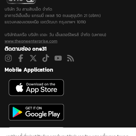
บริษัท วัน สามสิบเอ็ด จำกัด
อาคารจีเอ็มเอ็ม แกรมมี่ เพลส 50 ถนนสุขุมวิท 21 (อโศก)
แขวงคลองเตยเหนือ เขตวัฒนา กรุงเทพฯ 10110
บริษัทในเครือ บริษัท เดอะ วัน เอ็นเตอร์ไพรส์ จำกัด (มหาชน)
www.theoneenterprise.com
ติดตามช่อง one31
Mobile Application