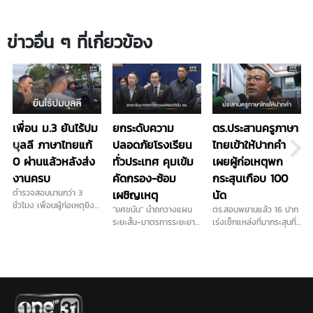
ข่าวอื่น ๆ ที่เกี่ยวข้อง
เพื่อน ม.3 ยันไร้ปม
ยกระดับความ
ตร.ประสานครูภาษา
บุลลี ภาษาไทยแก้
ปลอดภัยโรงเรียน
ไทยเข้าให้ปากคำ
0 ผ่านแล้วหลังส่ง
ทั่วประเทศ คุมเข้ม
เผยผู้ก่อเหตุพก
งานครบ
คัดกรอง-ซ้อม
กระสุนเกือบ 100
ตำรวจสอบนานกว่า 3
เผชิญเหตุ
นัด
ชั่วโมง เพื่อนผู้ก่อเหตุยิง
“ยศชนัน” นำถกวางแผน
ตร.สอบพยานแล้ว 16 ปาก
ในโรงเรียน เผย ไม่ชอบครู
ระยะสั้น-มาตรการระยะยาว
เร่งเช็กแหล่งที่มากระสุนที่
ภาษาไทยจริง ส่วนปัญหา
การันตี "ลูกหลานทุกคน
ใช้ก่อเหตุ เดินหน้าประสาน
ติด 0 วิชาภาษาไทยจบ
ปลอดภัยในรั้วโรงเรียน"
ครูภาษาไทยเข้าให้ปากคำ
แล้ว ยอมรับเคยนำปืนบีบี
เคาะส่งนักสุขภาพจิต ดูแล
พร้อมลงพื้นที่ตรวจสอบ
กันมาโรงเรียนและชวนไป
ครู นักเรียน ผู้ปกครอง ที่
สนามยิงปืนพื้นที่ใกล้เคียง
ยิงปืน ขณะที่ปมบุลลี
ได้รับผลกระทบ...
ขยายปมเด็กเคยไปซ้อมยิง
เพื่อนยืนยันไม่มีการกลั่น
ปืนหรือไม่หลังได้ข้อมูลเพิ่ม
แกล้งในห้องเรียน...
ว่าเด็กชอบเล่นบีบีกัน...