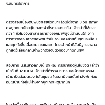
จ.สมุทรปราการ
ตรวจสอบเบื้องต้นพบว่าเสียชีวิตมาแล้วไม่ต่ำจาก 3 วัน สภาพ
ศพถูกหมกยัดอยู่ในกอหญ้าที่รกและหนาทึบ เจ้าหน้าที่ใช้เวลา
กว่า 1 ชั่วโมงจึงสามารถนำร่างออกมาพิสูจน์ด้านบนได้ จาก
การตรวจสอบสภาพศพพบว่ามีบาดแผลคล้ายกับถูกของมีคม
และถูกกัดชิ้นเนื้อตามแขนและขา โดยเจ้าหน้าที่สันนิฐานว่าอาจ
ถูกสัตว์เลื้อยคลานจำพวกตัวเงินตัวทองมากัดกินศพ
สอบถาม น.ส.เสาวลักษณ์ โตใหญ่ ภรรยาของผู้เสียชีวิต เล่าว่า
เมื่อวันที่ 12 ธ.ค.61 เจ้าหน้าที่ตำรวจ ทหาร และฝ่ายปกครอง
เข้ามาปิดล้อมตรวจค้นในชุมชน โดยสามีขณะนั้นกำลังพักผ่อน
อยู่ในบ้านที่อยู่ไม่ห่างจากจุดเกิดเหตุมากนัก
โดยวันนั้นสามีเสพยาเสพติดมา เกิดความกลัวว่าจะถูกจับ จึง