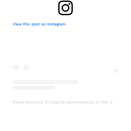
View this post on Instagram
A post shared by ข่าวช่องวัน (@onenews31)
on
Dec 14, 2018 at 10:13pm PST