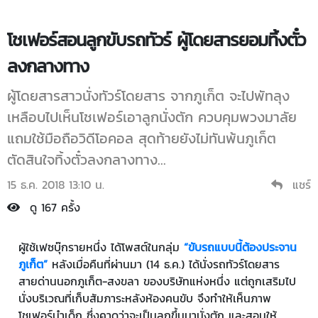
โชเฟอร์สอนลูกขับรถทัวร์ ผู้โดยสารยอมทิ้งตั๋ว
ลงกลางทาง
ผู้โดยสารสาวนั่งทัวร์โดยสาร จากภูเก็ต จะไปพัทลุง
เหลือบไปเห็นโชเฟอร์เอาลูกนั่งตัก ควบคุมพวงมาลัย
แถมใช้มือถือวิดีโอคอล สุดท้ายยังไม่ทันพ้นภูเก็ต
ตัดสินใจทิ้งตั๋วลงกลางทาง...
15 ธ.ค. 2018 13:10 น.
แชร์
ดู 167 ครั้ง
ผู้ใช้เฟซบุ๊กรายหนึ่ง ได้โพสต์ในกลุ่ม
“ขับรถแบบนี้ต้องประจาน
ภูเก็ต”
หลังเมื่อคืนที่ผ่านมา (14 ธ.ค.) ได้นั่งรถทัวร์โดยสาร
สายด่านนอกภูเก็ต-สงขลา ของบริษัทแห่งหนึ่ง แต่ถูกเสริมไป
นั่งบริเวณที่เก็บสัมภาระหลังห้องคนขับ จึงทำให้เห็นภาพ
โชเฟอร์นำเด็ก ซึ่งคาดว่าจะเป็นลูกขึ้นมานั่งตัก และสอนให้