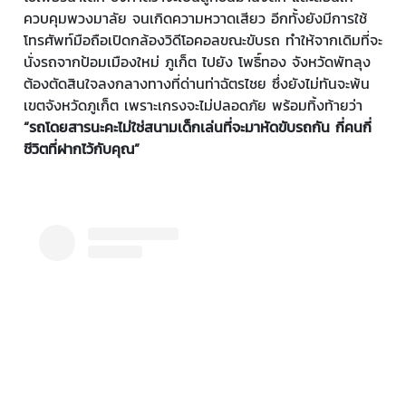
ควบคุมพวงมาลัย จนเกิดความหวาดเสียว อีกทั้งยังมีการใช้
โทรศัพท์มือถือเปิดกล้องวิดีโอคอลขณะขับรถ ทำให้จากเดิมที่จะ
นั่งรถจากป้อมเมืองใหม่ ภูเก็ต ไปยัง โพธิ์ทอง จังหวัดพัทลุง
ต้องตัดสินใจลงกลางทางที่ด่านท่าฉัตรไชย ซึ่งยังไม่ทันจะพ้น
เขตจังหวัดภูเก็ต เพราะเกรงจะไม่ปลอดภัย พร้อมทิ้งท้ายว่า
“รถโดยสารนะคะไม่ใช่สนามเด็กเล่นที่จะมาหัดขับรถกัน กี่คนกี่
ชีวิตที่ฝากไว้กับคุณ”