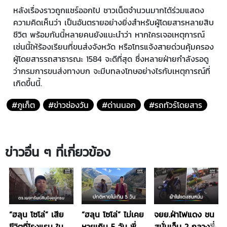
หลังเรื่องราวถูกแชร์ออกไป ชาวเน็ตจำนวนมากได้ร่วมแสดง
ความคิดเห็นว่า เป็นอันตรายอย่างยิ่งสำหรับผู้โดยสารหลายสิบ
ชีวิต พร้อมกันนี้หลายคนยังแนะนำว่า หากใครเจอเหตุการณ์
เช่นนี้ให้ร้องเรียนที่ขนส่งจังหวัด หรือโทรแจ้งสายด่วนคุ้มครอง
ผู้โดยสารรถสาธารณะ 1584 จะดีที่สุด ซึ่งหลายฝ่ายกำลังรอดู
ว่ากรมการขนส่งทางบก จะมีบทลงโทษอย่างไรกับเหตุการณ์ที่
เกิดขึ้นนี้.
#ภูเก็ต
#ข่าวช่องวัน
#ด่านนอก
#รถทัวร์โดยสาร
ข่าวอื่น ๆ ที่เกี่ยวข้อง
“ฮลุน โซโล่” เสีย
“ฮลุน โซโล่” ไม่เคย
จยย.ฝ่าไฟแดง ชน
ชีวิตที่โรงแรม ใน
หายเกิน 5 วัน พี่
สนั่นเจ็บ 2 กลางสี่