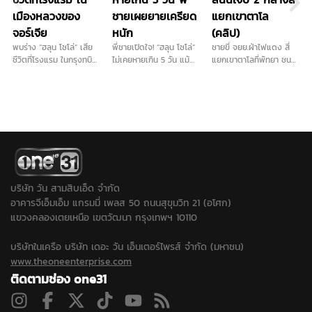
เมืองหลวงของ
ชายเผยยายเครียด
แยกเขาตาโล
จอร์เจีย
หนัก
(คลิป)
พบร่าง “ฮลุน โซโล่” เสีย
พี่ชายเปิดใจ! “ฮลุน โซโล่”
ชายขี่ จยย.ฝ่าไฟแดง สี่
ชีวิตที่โรงแรม ในกรุงทบิลิ
ไม่เคยหายเกิน 5 วัน แม้
แยกเขาตาโลที่พัทยา ชน
ซี เมืองหลวงของจอร์เจีย
ตอนไปโซมาเลียยังติดต่อ
จยย.ที่ได้ไฟเขียว ล้มบาด
โดยตำรวจท้องที่เผย
ได้ แต่รอบนี้เงียบปริศนาที่
เจ็บ 2 …
ทรัพย์สินของฮลุน ยังอยู่
จอร์เจีย ยายเครียดหนัก
ครบ...
หวังแค่สัญญาณหาย วอน
กงสุล-พลังโซเชียลช่วย
ตามหา หลังยังไร้ร่องรอย...
บริษัท วัน สามสิบเอ็ด จำกัด
อาคารจีเอ็มเอ็ม แกรมมี่ เพลส 50 ถนนสุขุมวิท 21 (อโศก)
แขวงคลองเตยเหนือ เขตวัฒนา กรุงเทพฯ 10110
บริษัทในเครือ บริษัท เดอะ วัน เอ็นเตอร์ไพรส์ จำกัด (มหาชน)
www.theoneenterprise.com
ติดตามช่อง one31