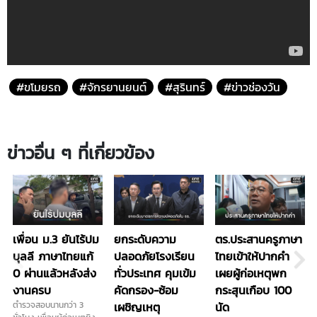
#ขโมยรถ
#จักรยานยนต์
#สุรินทร์
#ข่าวช่องวัน
ข่าวอื่น ๆ ที่เกี่ยวข้อง
เพื่อน ม.3 ยันไร้ปม
ยกระดับความ
ตร.ประสานครูภาษา
บุลลี ภาษาไทยแก้
ปลอดภัยโรงเรียน
ไทยเข้าให้ปากคำ
0 ผ่านแล้วหลังส่ง
ทั่วประเทศ คุมเข้ม
เผยผู้ก่อเหตุพก
งานครบ
คัดกรอง-ซ้อม
กระสุนเกือบ 100
ตำรวจสอบนานกว่า 3
เผชิญเหตุ
นัด