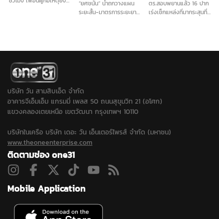
ชั่วโมง เพื่อนผู้ก่อเหตุยิง
“ยศชนัน” นำถกวางแผน
ตร.สอบพยานแล้ว 16 ปาก
ในโรงเรียน เผย ไม่ชอบครู
ระยะสั้น-มาตรการระยะยาว
เร่งเช็กแหล่งที่มากระสุนที่
ภาษาไทยจริง ส่วนปัญหา
การันตี "ลูกหลานทุกคน
ใช้ก่อเหตุ เดินหน้าประสาน
ติด 0 วิชาภาษาไทยจบ
ปลอดภัยในรั้วโรงเรียน"
ครูภาษาไทยเข้าให้ปากคำ
แล้ว ยอมรับเคยนำปืนบีบี
เคาะส่งนักสุขภาพจิต ดูแล
พร้อมลงพื้นที่ตรวจสอบ
กันมาโรงเรียนและชวนไป
ครู นักเรียน ผู้ปกครอง ที่
สนามยิงปืนพื้นที่ใกล้เคียง
ยิงปืน ขณะที่ปมบุลลี
ได้รับผลกระทบ...
ขยายปมเด็กเคยไปซ้อมยิง
เพื่อนยืนยันไม่มีการกลั่น
ปืนหรือไม่หลังได้ข้อมูลเพิ่ม
แกล้งในห้องเรียน...
ว่าเด็กชอบเล่นบีบีกัน...
บริษัท วัน สามสิบเอ็ด จำกัด
อาคารจีเอ็มเอ็ม แกรมมี่ เพลส 50 ถนนสุขุมวิท 21 (อโศก)
แขวงคลองเตยเหนือ เขตวัฒนา กรุงเทพฯ 10110
บริษัทในเครือ บริษัท เดอะ วัน เอ็นเตอร์ไพรส์ จำกัด (มหาชน)
www.theoneenterprise.com
ติดตามช่อง one31
Mobile Application