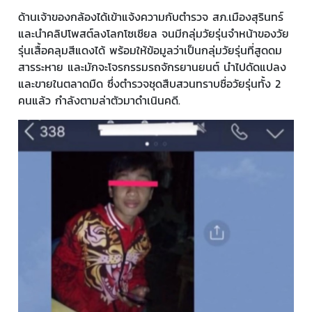
ด้านเจ้าของกล้องได้เข้าแจ้งความกับตำรวจ สภ.เมืองสุรินทร์
และนำคลิปโพสต์ลงโลกโซเชียล จนมีกลุ่มวัยรุ่นจำหน้าของวัย
รุ่นเสื้อคลุมสีแดงได้ พร้อมให้ข้อมูลว่าเป็นกลุ่มวัยรุ่นที่สูดดม
สารระหาย และมักจะโจรกรรมรถจักรยานยนต์ นำไปดัดแปลง
และขายในตลาดมืด ซึ่งตำรวจชุดสืบสวนทราบชื่อวัยรุ่นทั้ง 2
คนแล้ว กำลังตามล่าตัวมาดำเนินคดี.