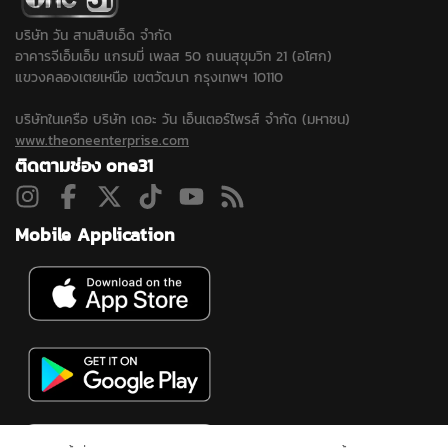
บริษัท วัน สามสิบเอ็ด จำกัด
อาคารจีเอ็มเอ็ม แกรมมี่ เพลส 50 ถนนสุขุมวิท 21 (อโศก)
แขวงคลองเตยเหนือ เขตวัฒนา กรุงเทพฯ 10110
บริษัทในเครือ บริษัท เดอะ วัน เอ็นเตอร์ไพรส์ จำกัด (มหาชน)
www.theoneenterprise.com
ติดตามช่อง one31
Mobile Application