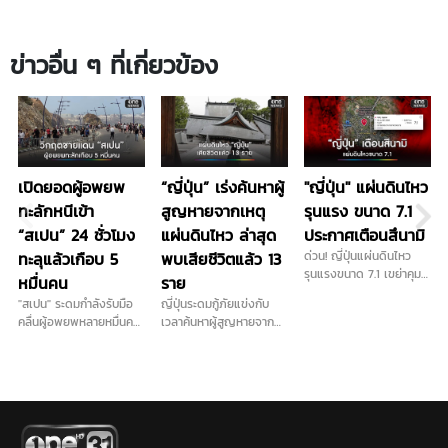
ข่าวอื่น ๆ ที่เกี่ยวข้อง
เปิดยอดผู้อพยพ
“ญี่ปุ่น” เร่งค้นหาผู้
"ญี่ปุ่น" แผ่นดินไหว
ทะลักหนีเข้า
สูญหายจากเหตุ
รุนแรง ขนาด 7.1
“สเปน” 24 ชั่วโมง
แผ่นดินไหว ล่าสุด
ประกาศเตือนสึนามิ
ทะลุแล้วเกือบ 5
พบเสียชีวิตแล้ว 13
ด่วน! ญี่ปุ่นแผ่นดินไหว
รุนแรงขนาด 7.1 เขย่าคุมา
หมื่นคน
ราย
โมโตะ ลึก 10 กม. ทางการ
"สเปน" ระดมกำลังรับมือ
ญี่ปุ่นระดมกู้ภัยแข่งกับ
ประกาศเตือนภัยสึนามิแล้ว
คลื่นผู้อพยพหลายหมื่นคน
เวลาค้นหาผู้สูญหายจาก
แห่ว่ายน้ำข้ามทะเลจากโมร็
แผ่นดินไหว 6.8 ยอดดับ
อกโคทะลักเข้าเขตเซวตา
พุ่ง 13 ราย ยืนยันคนไทย
หลังศาลสูงสุดมีคำตัดสิน
ปลอดภัยทั้งหมด
ไม่ส่งตัวกลับประเทศ