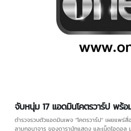
จับหนุ่ม 17 แอดมินโคตรวาร์ป พร
ตำรวจรวบตัวแอดมินเพจ “โคตรวาร์ป” เผยแพร่ส
ลามกอนาจาร ของดารานักแสดง และเน็ตไอดอล มาก