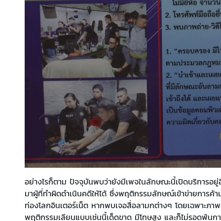
อย่างไรก็ตาม ปัจจุบันพบว่ายังมีเพจในลักษณะนี้เปิดบริการอยู
มาผู้ที่ทำผิดดำเนินคดีให้ได้ ซึ่งพฤติกรรมลักษณ์เข้าข่ายการ
ท่องโลกอินเตอร์เน็ต หากพบเจอสื่อลามกต่างๆ โดยเฉพาะภาพล
พฤติกรรมเลียนแบบเช่นนี้เด็ดขาด มีโทษสูง และก็ไม่รอดพ้นกา