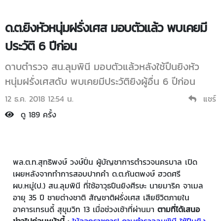
ด.ต.ยิงหัวหนุ่มฝรั่งเศส มอบตัวแล้ว พบเคยมี
ประวัติ 6 ปีก่อน
ดาบตำรวจ สน.ลุมพินี มอบตัวแล้วหลังใช้ปืนยิงหัว
หนุ่มฝรั่งเศสดับ พบเคยมีประวัติยิงผู้อื่น 6 ปีก่อน
12 ธ.ค. 2018 12:54 น.
แชร์
ดู 189 ครั้ง
พล.ต.ท.สุทธิพงษ์ วงษ์ปิ่น ผู้บัญชาการตำรวจนครบาล เปิด
เผยหลังจากทำการสอบปากคำ ด.ต.กันตพงษ์ ฮวดศรี
ผบ.หมู่(ป.) สน.ลุมพินี ที่ใช้อาวุธปืนยิงศีรษะ นายมาริค จาเมล
อายุ 35 ปี ชายต่างชาติ สัญชาติฝรั่งเศส เสียชีวิตภายใน
อาคารเทรนดี้ สุขุมวิท 13 เมื่อช่วงเช้าที่ผ่านมา
ตามที่ได้เสนอ