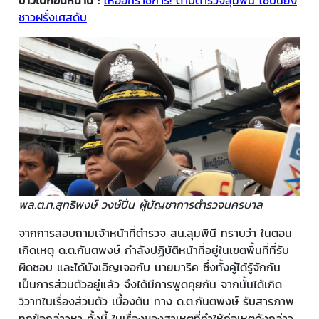
ข่าวไปก่อนหน้านี้ :
ให้ออกราชการ! ดาบตำรวจลุมพินี ใช้ปืนยิง
ชาวฝรั่งเศสดับ
พล.ต.ท.สุทธิพงษ์ วงษ์ปิ่น ผู้บัญชาการตำรวจนครบาล
จากการสอบถามเจ้าหน้าที่ตำรวจ สน.ลุมพินี ทราบว่า ในตอน
เกิดเหตุ ด.ต.กันตพงษ์ กำลังปฏิบัติหน้าที่อยู่ในเขตพื้นที่ที่รับ
ผิดชอบ และได้บังเอิญเจอกับ นายมาริค ซึ่งทั้งคู่ได้รู้จักกัน
เป็นการส่วนตัวอยู่แล้ว จึงได้มีการพูดคุยกัน จากนั้นได้เกิด
วิวาทในเรื่องส่วนตัว เบื้องต้น ทาง ด.ต.กันตพงษ์ รับสารภาพ
ทุกข้อกล่าวหา ทั้งนี้ ในเรื่องของสาเหตุที่ทำให้ก่อเหตุดังกล่าว