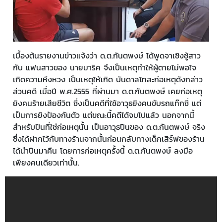
เบื้องต้นรายงานข่าวแจ้งว่า ด.ต.กันตพงษ์ ได้พูดจาเชิงชู้สาว
กับ แฟนสาวของ นายมาริค จึงเป็นเหตุทำให้ผู้ตายไม่พอใจ
เกิดความหึงหวง เป็นเหตุให้เกิด บันดาลโทสะก่อเหตุดังกล่าว
ส่วนคดี เมื่อปี พ.ศ.2555 ที่ผ่านมา ด.ต.กันตพงษ์ เคยก่อเหตุ
ยิงคนร้ายเสียชีวิต ซึ่งเป็นคดีที่ใช้อาวุธยิงคนขับรถแท๊กซี่ แต่
เป็นการยิงป้องกันตัว แต่ขณะนี้คดีได้จบไปแล้ว นอกจากนี้
สำหรับปืนที่ใช่ก่อเหตุนั้น เป็นอาวุธปืนของ ด.ต.กันตพงษ์ จริง
ซึ่งได้ฝากไว้กับทางร้านจากนั้นก่อนกลับทางเด็กเสิร์ฟของร้าน
ได้นำปืนมาคืน โดยการก่อเหตุครั้งนี้ ด.ต.กันตพงษ์ ลงมือ
เพียงคนเดียวเท่านั้น.