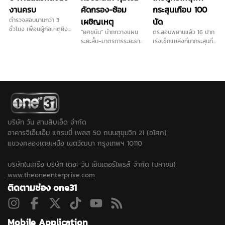
งานครบ
คัดกรอง-ซ้อม
กระสุนเกือบ 100
ตำรวจสอบนานกว่า 3
เผชิญเหตุ
นัด
ชั่วโมง เพื่อนผู้ก่อเหตุยิง
“ยศชนัน” นำถกวางแผน
ตร.สอบพยานแล้ว 16 ปาก
ในโรงเรียน เผย ไม่ชอบครู
ระยะสั้น-มาตรการระยะยาว
เร่งเช็กแหล่งที่มากระสุนที่
ภาษาไทยจริง ส่วนปัญหา
การันตี "ลูกหลานทุกคน
ใช้ก่อเหตุ เดินหน้าประสาน
ติด 0 วิชาภาษาไทยจบ
ปลอดภัยในรั้วโรงเรียน"
ครูภาษาไทยเข้าให้ปากคำ
แล้ว ยอมรับเคยนำปืนบีบี
เคาะส่งนักสุขภาพจิต ดูแล
พร้อมลงพื้นที่ตรวจสอบ
กันมาโรงเรียนและชวนไป
ครู นักเรียน ผู้ปกครอง ที่
สนามยิงปืนพื้นที่ใกล้เคียง
ยิงปืน ขณะที่ปมบุลลี
ได้รับผลกระทบ...
ขยายปมเด็กเคยไปซ้อมยิง
เพื่อนยืนยันไม่มีการกลั่น
ปืนหรือไม่หลังได้ข้อมูลเพิ่ม
แกล้งในห้องเรียน...
ว่าเด็กชอบเล่นบีบีกัน...
บริษัท วัน สามสิบเอ็ด จำกัด
อาคารจีเอ็มเอ็ม แกรมมี่ เพลส 50 ถนนสุขุมวิท 21 (อโศก)
แขวงคลองเตยเหนือ เขตวัฒนา กรุงเทพฯ 10110
บริษัทในเครือ บริษัท เดอะ วัน เอ็นเตอร์ไพรส์ จำกัด (มหาชน)
www.theoneenterprise.com
ติดตามช่อง one31
Mobile Application