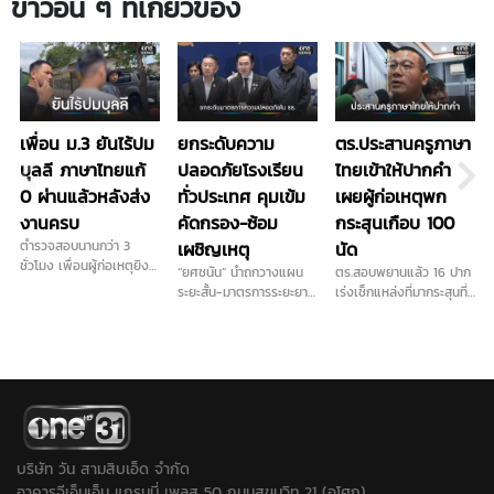
ข่าวอื่น ๆ ที่เกี่ยวข้อง
เพื่อน ม.3 ยันไร้ปม
ยกระดับความ
ตร.ประสานครูภาษา
บุลลี ภาษาไทยแก้
ปลอดภัยโรงเรียน
ไทยเข้าให้ปากคำ
0 ผ่านแล้วหลังส่ง
ทั่วประเทศ คุมเข้ม
เผยผู้ก่อเหตุพก
งานครบ
คัดกรอง-ซ้อม
กระสุนเกือบ 100
ตำรวจสอบนานกว่า 3
เผชิญเหตุ
นัด
ชั่วโมง เพื่อนผู้ก่อเหตุยิง
“ยศชนัน” นำถกวางแผน
ตร.สอบพยานแล้ว 16 ปาก
ในโรงเรียน เผย ไม่ชอบครู
ระยะสั้น-มาตรการระยะยาว
เร่งเช็กแหล่งที่มากระสุนที่
ภาษาไทยจริง ส่วนปัญหา
การันตี "ลูกหลานทุกคน
ใช้ก่อเหตุ เดินหน้าประสาน
ติด 0 วิชาภาษาไทยจบ
ปลอดภัยในรั้วโรงเรียน"
ครูภาษาไทยเข้าให้ปากคำ
แล้ว ยอมรับเคยนำปืนบีบี
เคาะส่งนักสุขภาพจิต ดูแล
พร้อมลงพื้นที่ตรวจสอบ
กันมาโรงเรียนและชวนไป
ครู นักเรียน ผู้ปกครอง ที่
สนามยิงปืนพื้นที่ใกล้เคียง
ยิงปืน ขณะที่ปมบุลลี
ได้รับผลกระทบ...
ขยายปมเด็กเคยไปซ้อมยิง
เพื่อนยืนยันไม่มีการกลั่น
ปืนหรือไม่หลังได้ข้อมูลเพิ่ม
แกล้งในห้องเรียน...
ว่าเด็กชอบเล่นบีบีกัน...
บริษัท วัน สามสิบเอ็ด จำกัด
อาคารจีเอ็มเอ็ม แกรมมี่ เพลส 50 ถนนสุขุมวิท 21 (อโศก)