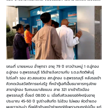
ขณะที่ นายแหนง อ่ำพุทรา อายุ 79 ปี ชาวบ้านหมู่ 1 ต.อู่ทอง
อ.อู่ทอง จ.สุพรรณบุรี ได้เข้าแจ้งความกับ ร.ต.อ.กิตติพันธุ์
โปร่งคำ รอง สว.สอบสวน สภ.อู่ทอง จ.สุพรรณบุรี หลังรอเข้า
คิวกดเงินสวัสดิการแห่งรัฐ ที่หน้าตู้เอทีเอ็มธนาคารกรุงไทย
สาขาอู่ทอง ริมถนนมาลัยแมน สาย 321 ขาเข้าตัวเมือง
สุพรรณบุรี ตั้งแต่ 08.00 น. เมื่อถึงคิวเลยขอให้หญิงอายุ
ประมาณ 45-50 ปี รูปร่างสันทัด ไม่อ้วน ไม่ผอม ผิวดำแดง
ผมยาวประบ่า ที่อยู่คิวข้างหน้าช่วยกดให้เพราะตนกดไม่เป็น แต่