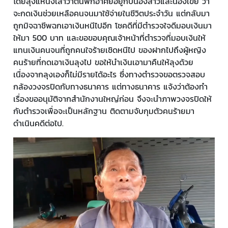
โดยลุงแหนงเล่าว่าตนพักอาศัยอยู่กับน้องสาวและน้องเขย ว่า
จะกดเงินช่วยเหลือคนจนมาใช้จ่ายในชีวิตประจำวัน แต่กลับมา
ถูกมิจฉาชีพฉกเอาเงินหนีไปอีก โชคดีที่มีตำรวจใจดีมอบเงินมา
ให้มา 500 บาท และขอขอบคุณเจ้าหน้าที่ตำรวจที่มอบเงินให้
แทนเงินคนจนที่ถูกคนใจร้ายเชิดหนีไป ของฝากไปถึงผู้หญิง
คนร้ายที่กดเอาเงินลุงไป ขอให้นำเงินเอามาคืนให้ลุงด้วย
เนื่องจากลุงเองก็ไม่มีรายได้อะไร ซึ่งทางตำรวจขอตรวจสอบ
กล้องวงจรปิดกับทางธนาคาร แต่ทางธนาคาร แจ้งว่าต้องทำ
เรื่องขออนุมัติจากสำนักงานใหญ่ก่อน จึงจะนำภาพวงจรปิดให้
กับตำรวจเพื่อจะเป็นหลักฐาน ติดตามจับกุมตัวคนร้ายมา
ดำเนินคดีต่อไป.