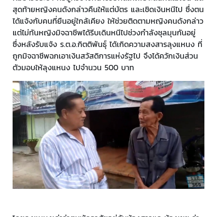
สุดท้ายหญิงคนดังกล่าวคืนให้แต่บัตร และเชิดเงินหนีไป ซึ่งตน
ได้แจ้งกับคนที่ยืนอยู่ใกล้เคียง ให้ช่วยติดตามหญิงคนดังกล่าว
แต่ไม่ทันหญิงมิจฉาชีพได้รีบเดินหนีไปช่วงกำลังชุลมุนกันอยู่
ซึ่งหลังรับแจ้ง ร.ต.อ.กิตติพันธุ์ ได้เกิดความสงสารลุงแหนง ที่
ถูกมิจฉาชีพฉกเอาเงินสวัสดิการแห่งรัฐไป จึงได้ควักเงินส่วน
ตัวมอบให้ลุงแหนง ไปจำนวน 500 บาท