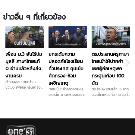
ข่าวอื่น ๆ ที่เกี่ยวข้อง
เพื่อน ม.3 ยันไร้ปม
ยกระดับความ
ตร.ประสานครูภาษา
บุลลี ภาษาไทยแก้
ปลอดภัยโรงเรียน
ไทยเข้าให้ปากคำ
0 ผ่านแล้วหลังส่ง
ทั่วประเทศ คุมเข้ม
เผยผู้ก่อเหตุพก
งานครบ
คัดกรอง-ซ้อม
กระสุนเกือบ 100
ตำรวจสอบนานกว่า 3
เผชิญเหตุ
นัด
ชั่วโมง เพื่อนผู้ก่อเหตุยิง
“ยศชนัน” นำถกวางแผน
ตร.สอบพยานแล้ว 16 ปาก
ในโรงเรียน เผย ไม่ชอบครู
ระยะสั้น-มาตรการระยะยาว
เร่งเช็กแหล่งที่มากระสุนที่
ภาษาไทยจริง ส่วนปัญหา
การันตี "ลูกหลานทุกคน
ใช้ก่อเหตุ เดินหน้าประสาน
ติด 0 วิชาภาษาไทยจบ
ปลอดภัยในรั้วโรงเรียน"
ครูภาษาไทยเข้าให้ปากคำ
แล้ว ยอมรับเคยนำปืนบีบี
เคาะส่งนักสุขภาพจิต ดูแล
พร้อมลงพื้นที่ตรวจสอบ
กันมาโรงเรียนและชวนไป
ครู นักเรียน ผู้ปกครอง ที่
สนามยิงปืนพื้นที่ใกล้เคียง
ยิงปืน ขณะที่ปมบุลลี
ได้รับผลกระทบ...
ขยายปมเด็กเคยไปซ้อมยิง
เพื่อนยืนยันไม่มีการกลั่น
ปืนหรือไม่หลังได้ข้อมูลเพิ่ม
แกล้งในห้องเรียน...
ว่าเด็กชอบเล่นบีบีกัน...