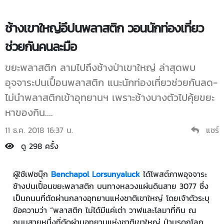
ช้างเขาใหญ่อึปนพลาสติก วอนนักท่องเที่ยว
ช่วยกันคนละมือ
ขยะพลาสติก ลามไปถึงช้างป่าเขาใหญ่ ล่าสุดพบ
อุจจาระปนเปื้อนพลาสติก แนะนักท่องเที่ยวช่วยกันลด-
ไม่นำพลาสติกเข้าอุทยานฯ เพราะช้างบางตัวไปคุ้ยขยะ
หาของกิน....
11 ธ.ค. 2018 16:37 น.
แชร์
ดู 298 ครั้ง
ผู้ใช้เฟซบุ๊ก
Benchapol Lorsunyaluck
ได้โพสต์ภาพอุจจาระ
ช้างปนเปื้อนขยะพลาสติก บนทางหลวงแผ่นดินสาย 3077 ซึ่ง
เป็นถนนที่ตัดผ่านกลางอุทยานแห่งชาติเขาใหญ่ โดยเจ้าตัวระบุ
ข้อความว่า “พลาสติก ไม่ได้มีแค่เต่า วาฬและโลมาที่กิน ณ
ถนนสายหนึ่งที่ตัดผ่านอุทยานแห่งชาติเขาใหญ่ ป่ามรดกโลก