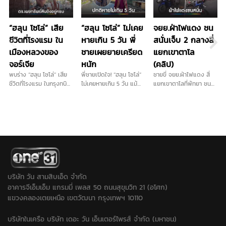
“ฮลุน โซโล่” เสีย
“ฮลุน โซโล่” ไม่เคย
จยย.ฝ่าไฟแดง ชน
ชีวิตที่โรงแรม ใน
หายเกิน 5 วัน พี่
สนั่นเจ็บ 2 กลางสี่
เมืองหลวงของ
ชายเผยยายเครียด
แยกเขาตาโล
จอร์เจีย
หนัก
(คลิป)
พบร่าง “ฮลุน โซโล่” เสีย
พี่ชายเปิดใจ! “ฮลุน โซโล่”
ชายขี่ จยย.ฝ่าไฟแดง สี่
ชีวิตที่โรงแรม ในกรุงทบิลิ
ไม่เคยหายเกิน 5 วัน แม้
แยกเขาตาโลที่พัทยา ชน
ซี เมืองหลวงของจอร์เจีย
ตอนไปโซมาเลียยังติดต่อ
จยย.ที่ได้ไฟเขียว ล้มบาด
โดยตำรวจท้องที่เผย
ได้ แต่รอบนี้เงียบปริศนาที่
เจ็บ 2 …
ทรัพย์สินของฮลุน ยังอยู่
จอร์เจีย ยายเครียดหนัก
ครบ...
หวังแค่สัญญาณหาย วอน
กงสุล-พลังโซเชียลช่วย
ตามหา หลังยังไร้ร่องรอย...
บริษัท วัน สามสิบเอ็ด จำกัด
อาคารจีเอ็มเอ็ม แกรมมี่ เพลส 50 ถนนสุขุมวิท 21 (อโศก)
แขวงคลองเตยเหนือ เขตวัฒนา กรุงเทพฯ 10110
บริษัทในเครือ บริษัท เดอะ วัน เอ็นเตอร์ไพรส์ จำกัด (มหาชน)