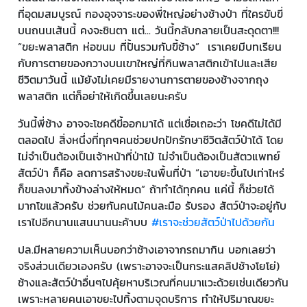
ที่อุดมสมบูรณ์ กองอุจจาระของพี่ใหญ่อย่างช้างป่า ที่ใครขับขี่
บนถนนเส้นนี้ คงจะชินตา แต่... วันนี้กลับกลายเป็นสะดุดตา!!!
“ขยะพลาสติก ห่อขนม ที่ปั้นรวมกับขี้ช้าง” เราเคยมีบทเรียน
กับการตายของกวางบนเขาใหญ่ที่กินพลาสติกเข้าไปและเสีย
ชีวิตมาวันนี้ แม้ยังไม่เคยมีรายงานการตายของช้างจากถุง
พลาสติก แต่ก็อย่าให้เกิดขึ้นเลยนะครับ
วันนี้พี่ช้าง อาจจะโชคดีขี้ออกมาได้ แต่เชื่อเถอะว่า โชคดีไม่ได้มี
ตลอดไป สิ่งหนึ่งที่ทุกๆคนช่วยปกปักรักษาชีวิตสัตว์ป่าได้ โดย
ไม่จำเป็นต้องเป็นเจ้าหน้าที่ป่าไม้ ไม่จำเป็นต้องเป็นสัตวแพทย์
สัตว์ป่า ก็คือ ลดการสร้างขยะในพื้นที่ป่า “เอาขยะขึ้นไปเท่าไหร่
ก็ขนลงมาทิ้งข้างล่างให้หมด” ถ้าทำได้ทุกคน แค่นี้ ก็ช่วยได้
มากโขแล้วครับ ช่วยกันคนไม้คนละมือ รับรอง สัตว์ป่าจะอยู่กับ
เราไปอีกนานแสนนานนะค้าบบ
#เราจะช่วยสัตว์ป่าไปด้วยกัน
ปล.มีหลายความเห็นบอกว่าช้างเอาจากรถมากิน บอกเลยว่า
จริงส่วนเดียวเองครับ (เพราะอาจจะเป็นกระแสคลิปช้างโยโย่)
ช้างและสัตว์ป่าอื่นๆไปคุ้ยหาบริเวณที่คนมาแวะด้วยเช่นเดียวกัน
เพราะหลายคนเอาขยะไปทิ้งตามจุดบริการ ทำให้ปริมาณขยะ