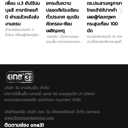
เพื่อน ม.3 ยันไร้ปม
ยกระดับความ
ตร.ประสานครูภาษา
บุลลี ภาษาไทยแก้
ปลอดภัยโรงเรียน
ไทยเข้าให้ปากคำ
0 ผ่านแล้วหลังส่ง
ทั่วประเทศ คุมเข้ม
เผยผู้ก่อเหตุพก
งานครบ
คัดกรอง-ซ้อม
กระสุนเกือบ 100
ตำรวจสอบนานกว่า 3
เผชิญเหตุ
นัด
ชั่วโมง เพื่อนผู้ก่อเหตุยิง
“ยศชนัน” นำถกวางแผน
ตร.สอบพยานแล้ว 16 ปาก
ในโรงเรียน เผย ไม่ชอบครู
ระยะสั้น-มาตรการระยะยาว
เร่งเช็กแหล่งที่มากระสุนที่
ภาษาไทยจริง ส่วนปัญหา
การันตี "ลูกหลานทุกคน
ใช้ก่อเหตุ เดินหน้าประสาน
ติด 0 วิชาภาษาไทยจบ
ปลอดภัยในรั้วโรงเรียน"
ครูภาษาไทยเข้าให้ปากคำ
แล้ว ยอมรับเคยนำปืนบีบี
เคาะส่งนักสุขภาพจิต ดูแล
พร้อมลงพื้นที่ตรวจสอบ
กันมาโรงเรียนและชวนไป
ครู นักเรียน ผู้ปกครอง ที่
สนามยิงปืนพื้นที่ใกล้เคียง
ยิงปืน ขณะที่ปมบุลลี
ได้รับผลกระทบ...
ขยายปมเด็กเคยไปซ้อมยิง
เพื่อนยืนยันไม่มีการกลั่น
ปืนหรือไม่หลังได้ข้อมูลเพิ่ม
แกล้งในห้องเรียน...
ว่าเด็กชอบเล่นบีบีกัน...
บริษัท วัน สามสิบเอ็ด จำกัด
อาคารจีเอ็มเอ็ม แกรมมี่ เพลส 50 ถนนสุขุมวิท 21 (อโศก)
แขวงคลองเตยเหนือ เขตวัฒนา กรุงเทพฯ 10110
บริษัทในเครือ บริษัท เดอะ วัน เอ็นเตอร์ไพรส์ จำกัด (มหาชน)
www.theoneenterprise.com
ติดตามช่อง one31