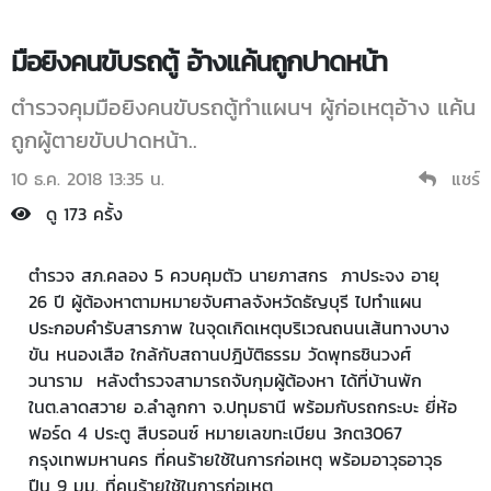
มือยิงคนขับรถตู้ อ้างแค้นถูกปาดหน้า
ตำรวจคุมมือยิงคนขับรถตู้ทำแผนฯ ผู้ก่อเหตุอ้าง แค้น
ถูกผู้ตายขับปาดหน้า..
10 ธ.ค. 2018 13:35 น.
แชร์
ดู 173 ครั้ง
ตำรวจ สภ.คลอง 5 ควบคุมตัว นายภาสกร ภาประจง อายุ
26 ปี ผู้ต้องหาตามหมายจับศาลจังหวัดธัญบุรี ไปทำแผน
ประกอบคำรับสารภาพ ในจุดเกิดเหตุบริเวณถนนเส้นทางบาง
ขัน หนองเสือ ใกล้กับสถานปฎิบัติธรรม วัดพุทธชินวงศ์
วนาราม หลังตำรวจสามารถจับกุมผู้ต้องหา ได้ที่บ้านพัก
ในต.ลาดสวาย อ.ลำลูกกา จ.ปทุมธานี พร้อมกับรถกระบะ ยี่ห้อ
ฟอร์ด 4 ประตู สีบรอนซ์ หมายเลขทะเบียน 3กต3067
กรุงเทพมหานคร ที่คนร้ายใช้ในการก่อเหตุ พร้อมอาวุธอาวุธ
ปืน 9 มม. ที่คนร้ายใช้ในการก่อเหตุ