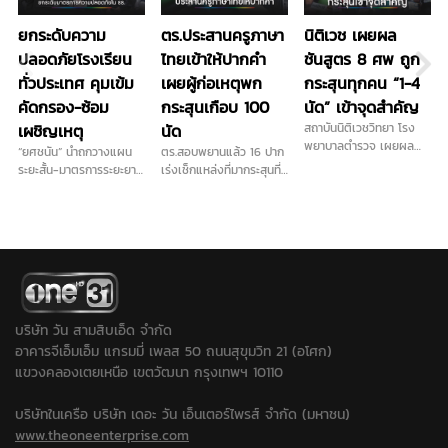
ยกระดับความ
ตร.ประสานครูภาษา
นิติเวช เผยผล
ปลอดภัยโรงเรียน
ไทยเข้าให้ปากคำ
ชันสูตร 8 ศพ ถูก
ทั่วประเทศ คุมเข้ม
เผยผู้ก่อเหตุพก
กระสุนทุกคน “1-4
คัดกรอง-ซ้อม
กระสุนเกือบ 100
นัด” เข้าจุดสำคัญ
เผชิญเหตุ
นัด
สถาบันนิติเวชวิทยา โรง
พยาบาลตำรวจ เผยผล
“ยศชนัน” นำถกวางแผน
ตร.สอบพยานแล้ว 16 ปาก
ชันสูตรเบื้องต้น เหยื่อ
ระยะสั้น-มาตรการระยะยาว
เร่งเช็กแหล่งที่มากระสุนที่
เหตุกราดยิงในโรงเรียน
การันตี "ลูกหลานทุกคน
ใช้ก่อเหตุ เดินหน้าประสาน
และครอบครัวผู้ก่อเหตุ
ปลอดภัยในรั้วโรงเรียน"
ครูภาษาไทยเข้าให้ปากคำ
รวม 8 ศพ ถูกกระสุนปืน
เคาะส่งนักสุขภาพจิต ดูแล
พร้อมลงพื้นที่ตรวจสอบ
ทุกราย พบตั้งแต่ 1 นัด ไป
ครู นักเรียน ผู้ปกครอง ที่
สนามยิงปืนพื้นที่ใกล้เคียง
จนถึง 4 นัด ส่วนร่างเด็ก
ได้รับผลกระทบ...
ขยายปมเด็กเคยไปซ้อมยิง
ชายวัย 14 ปี ผู้ก่อเหตุ ถูก
ปืนหรือไม่หลังได้ข้อมูลเพิ่ม
ยิงเข้าศีรษะ 1 นัด กระสุน
ว่าเด็กชอบเล่นบีบีกัน...
ทะลุออก และพบเขม่าปืน
บริเวณบาดแผล สะท้อน
บริษัท วัน สามสิบเอ็ด จำกัด
ระยะยิงใกล้ผิวหนัง ขณะที่
อาคารจีเอ็มเอ็ม แกรมมี่ เพลส 50 ถนนสุขุมวิท 21 (อโศก)
ประเด็นวิสามัญฆาตกรรม
แขวงคลองเตยเหนือ เขตวัฒนา กรุงเทพฯ 10110
ยังต้องรอผลการสอบสวน
ของตำรวจ...
บริษัทในเครือ บริษัท เดอะ วัน เอ็นเตอร์ไพรส์ จำกัด (มหาชน)
www.theoneenterprise.com