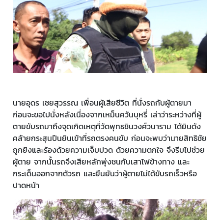
นายอุดร เชยสุวรรณ เพื่อนผู้เสียชีวิต ที่นั่งรถกับผู้ตายมา
ก่อนจะขอไปนั่งหลังเนื่องจากเหม็นควันบุหรี่ เล่าว่าระหว่างที่ผู้
ตายขับรถมาถึงจุดเกิดเหตุที่วัดพุทธชินวงศ์วนาราม ได้ยินดัง
คล้ายกระสุนปืนยินเข้าที่รถตรงคนขับ ก่อนจะพบว่านายสิทธิชัย
ถูกยิงและร้องด้วยความเจ็บปวด ด้วยความตกใจ จึงรีบไปช่วย
ผู้ตาย จากนั้นรถจึงเสียหลักพุ่งชนกับเสาไฟข้างทาง และ
กระเด็นออกจากตัวรถ และยืนยันว่าผู้ตายไม่ได้ขับรถเร็วหรือ
ปาดหน้า