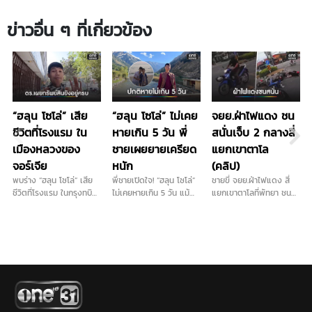
ข่าวอื่น ๆ ที่เกี่ยวข้อง
“ฮลุน โซโล่” เสีย
“ฮลุน โซโล่” ไม่เคย
จยย.ฝ่าไฟแดง ชน
ชีวิตที่โรงแรม ใน
หายเกิน 5 วัน พี่
สนั่นเจ็บ 2 กลางสี่
เมืองหลวงของ
ชายเผยยายเครียด
แยกเขาตาโล
จอร์เจีย
หนัก
(คลิป)
พบร่าง “ฮลุน โซโล่” เสีย
พี่ชายเปิดใจ! “ฮลุน โซโล่”
ชายขี่ จยย.ฝ่าไฟแดง สี่
ชีวิตที่โรงแรม ในกรุงทบิลิ
ไม่เคยหายเกิน 5 วัน แม้
แยกเขาตาโลที่พัทยา ชน
ซี เมืองหลวงของจอร์เจีย
ตอนไปโซมาเลียยังติดต่อ
จยย.ที่ได้ไฟเขียว ล้มบาด
โดยตำรวจท้องที่เผย
ได้ แต่รอบนี้เงียบปริศนาที่
เจ็บ 2 …
ทรัพย์สินของฮลุน ยังอยู่
จอร์เจีย ยายเครียดหนัก
ครบ...
หวังแค่สัญญาณหาย วอน
กงสุล-พลังโซเชียลช่วย
ตามหา หลังยังไร้ร่องรอย...