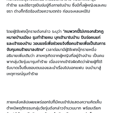
ทำร้าย และใช้อาวุธปืนข่มขู่ถึงภายในบ้าน ซึ่งมีทั้งผู้หญิงและคน
ชรา ต่างก็กรีดร้องด้วยความตกใจ ก่อนจะหลบหนีไป
โดยผู้ใช้เฟซบุ๊กรายดังกล่าว ระบุว่า
"คนพวกนี้ไม่เกรงกลัวกฏ
หมายบ้านเมือง รุมทำร้ายคน บุกเข้ามาในบ้าน ปืนจ่อคนแก่
และเจ้าของบ้าน วอนแชร์เพื่อช่วยแจ้งชื่อคนร้ายเพื่อเป็นในการ
จับกุมคนร้ายมาลงโทษ"
เวลาต่อมามีผู้ใช้เฟซบุ๊กรายหนึ่ง
อธิบายเพิ่มเติมว่า สาเหตุเกิดจากผู้หญิงที่อยู่ข้างบ้าน เป็นคน
พากลุ่มวัยรุ่นมารุมทำร้าย เนื่องจากเข้าใจผิดคิดว่าฝ่ายผู้ที่ได้
รับบาดเจ็บชื่นชอบตนเองและนำเรื่องไปบอกแฟน จนนำมาสู่
เหตุการณ์รุมทำร้าย
ภายหลังคลิปเผยแพร่ออกไปก็มีคนเข้าไปแสดงความคิดเห็น
ตำหนิพฤติกรรมกลุ่มวัยรุ่นดังกล่าวจำนวนมาก พร้อมเรียก