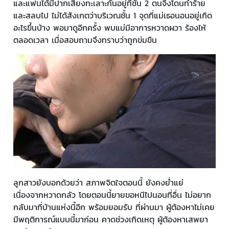
และแฟนได้มีปากเสียงทะเลาะกันอยู่ที่ชั้น 2 ตนจึงโดนทำร้าย
และสลบไป ไม่ได้สังเกตว่าบริเวณชั้น 1 จุดที่แม่เธอนอนอยู่เกิด
อะไรขึ้นบ้าง พอมาดูอีกครั้ง พบแม่มีอาการหวาดผวา ร้องไห้
ตลอดเวลา เมื่อสอบถามจึงทราบว่าถูกข่มขืน
ลูกสาวยังบอกด้วยว่า สภาพจิตใจตอนนี้ ยังคงย่ำแย่
เนื่องจากหวาดกลัว โดยตอนนี้ยายขอหนีไปนอนที่อื่น ไม่อยาก
กลับมาที่บ้านแห่งนี้อีก พร้อมยอมรับ ที่ผ่านมา ผู้ต้องหาไม่เคย
มีพฤติการณ์แบบนี้มาก่อน คาดช่วงเกิดเหตุ ผู้ต้องหาเสพยา