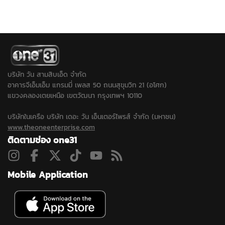
การันตี "ลูกหลานทุกคน
ใช้ก่อเหตุ เดินหน้าประสาน
ติด 0 วิชาภาษาไทยจบ
ปลอดภัยในรั้วโรงเรียน"
ครูภาษาไทยเข้าให้ปากคำ
แล้ว ยอมรับเคยนำปืนบีบี
เคาะส่งนักสุขภาพจิต ดูแล
พร้อมลงพื้นที่ตรวจสอบ
กันมาโรงเรียนและชวนไป
ครู นักเรียน ผู้ปกครอง ที่
สนามยิงปืนพื้นที่ใกล้เคียง
ยิงปืน ขณะที่ปมบุลลี
ได้รับผลกระทบ...
ขยายปมเด็กเคยไปซ้อมยิง
เพื่อนยืนยันไม่มีการกลั่น
ปืนหรือไม่หลังได้ข้อมูลเพิ่ม
แกล้งในห้องเรียน...
ว่าเด็กชอบเล่นบีบีกัน...
บริษัท วัน สามสิบเอ็ด จำกัด
อาคารจีเอ็มเอ็ม แกรมมี่ เพลส 50 ถนนสุขุมวิท 21 (อโศก)
แขวงคลองเตยเหนือ เขตวัฒนา กรุงเทพฯ 10110
บริษัทในเครือ บริษัท เดอะ วัน เอ็นเตอร์ไพรส์ จำกัด (มหาชน)
www.theoneenterprise.com
ติดตามช่อง one31
Mobile Application