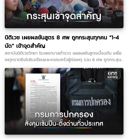
นิติเวช เผยผลชันสูตร 8 ศพ ถูกกระสุนทุกคน “1-4
นัด” เข้าจุดสำคัญ
สถาบันนิติเวชวิทยา โรงพยาบาลตำรวจ เผยผลชันสูตรเบื้องต้น เหยื่อ
เหตุกราดยิงในโรงเรียนและครอบครัวผู้ก่อเหตุ รวม 8 ศพ ถูกกระสุน
ปืนทุกราย พบตั้งแต่ 1 นัด ไปจนถึง 4 นัด ส่วนร่างเด็กชายวัย 14 ปี
ผู้ก่อเหตุ ถูกยิงเข้าศีรษะ 1 นัด กระสุนทะลุออก และพบเขม่าปืนบริเวณ
บาดแผล สะท้อนระยะยิงใกล้ผิวหนัง ขณะที่ประเด็นวิสามัญฆาตกรรม
ยังต้องรอผลการสอบสวนของตำรวจ...