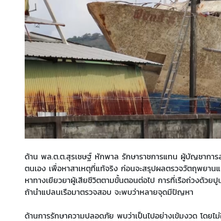
ด้าน พล.ต.ต.สุรเชษฐ์ หักพาล รักษาราชการแทน ผู้บัญชาการส
ตนเอง เพื่อหาสาเหตุที่แท้จริง ก่อนจะสรุปผลตรวจวัตถุพยานแ
หาทางเยียวยาผู้เสียชีวิตตามขั้นตอนต่อไป การที่เรือถ่วงด้วยปูน
ถ้านำแปลนเรือมาตรวจสอบ จะพบว่าหลายจุดมีปัญหา
ด้านการรักษาความปลอดภัย พบว่าเป็นไปอย่างเข้มงวด โดยไม่