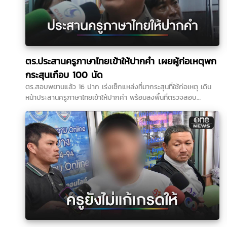
ตร.ประสานครูภาษาไทยเข้าให้ปากคำ เผยผู้ก่อเหตุพก
กระสุนเกือบ 100 นัด
ตร.สอบพยานแล้ว 16 ปาก เร่งเช็กแหล่งที่มากระสุนที่ใช้ก่อเหตุ เดิน
หน้าประสานครูภาษาไทยเข้าให้ปากคำ พร้อมลงพื้นที่ตรวจสอบ
สนามยิงปืนพื้นที่ใกล้เคียง ขยายปมเด็กเคยไปซ้อมยิงปืนหรือไม่หลังได้
ข้อมูลเพิ่มว่าเด็กชอบเล่นบีบีกัน...