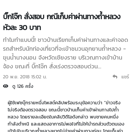
บิ๊กโจ๊ก สั่งสอบ กณีเก็บค่าผ่านทางถ้ำหลวง
หัวละ 30 บาท
ทำไมทำแบบนี้! ชาวบ้านเรียกเก็บค่าผ่านทางและค่าจอด
รถสำหรับนักท่องเที่ยวที่จะเข้าชมวนอุทยานถ้ำหลวง -
ขุนน้ำนางนอน จังหวัดเชียงราย บริเวณทางเข้าบ้าน
จ้อง ขณะที่ บิ๊กโจ๊ก สั่งเร่งตรวจสอบด่วน...
20 พ.ย. 2018 15:02 น.
แชร์
ดู 126 ครั้ง
ผู้ใช้เฟซบุ๊กรายหนึ่งโพสต์คลิปพร้อมระบุข้อความว่า “ข่าวจริง
ไม่จริงต้องตรวจสอบ ขณะนี้ชาวบ้านเก็บค่าเข้าผ่านทางไปถ้ำ
หลวง โดยรายละเอียดในคลิปวิดีโอดังกล่าว พบชายคนหนึ่ง
กำลังตำหนิ และแสดงอาการไม่พอใจที่ไม่ให้นำรถส่วนตัวตนเอง
เข้าไปในบริเวณถ้ำหลวงหากไม่จ่ายค่าผ่านทางก่อน โดยเก็บค่า