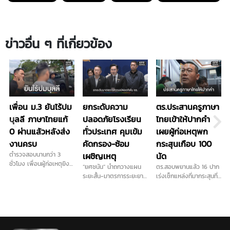
ข่าวอื่น ๆ ที่เกี่ยวข้อง
เพื่อน ม.3 ยันไร้ปม
ยกระดับความ
ตร.ประสานครูภาษา
บุลลี ภาษาไทยแก้
ปลอดภัยโรงเรียน
ไทยเข้าให้ปากคำ
0 ผ่านแล้วหลังส่ง
ทั่วประเทศ คุมเข้ม
เผยผู้ก่อเหตุพก
งานครบ
คัดกรอง-ซ้อม
กระสุนเกือบ 100
ตำรวจสอบนานกว่า 3
เผชิญเหตุ
นัด
ชั่วโมง เพื่อนผู้ก่อเหตุยิง
“ยศชนัน” นำถกวางแผน
ตร.สอบพยานแล้ว 16 ปาก
ในโรงเรียน เผย ไม่ชอบครู
ระยะสั้น-มาตรการระยะยาว
เร่งเช็กแหล่งที่มากระสุนที่
ภาษาไทยจริง ส่วนปัญหา
การันตี "ลูกหลานทุกคน
ใช้ก่อเหตุ เดินหน้าประสาน
ติด 0 วิชาภาษาไทยจบ
ปลอดภัยในรั้วโรงเรียน"
ครูภาษาไทยเข้าให้ปากคำ
แล้ว ยอมรับเคยนำปืนบีบี
เคาะส่งนักสุขภาพจิต ดูแล
พร้อมลงพื้นที่ตรวจสอบ
กันมาโรงเรียนและชวนไป
ครู นักเรียน ผู้ปกครอง ที่
สนามยิงปืนพื้นที่ใกล้เคียง
ยิงปืน ขณะที่ปมบุลลี
ได้รับผลกระทบ...
ขยายปมเด็กเคยไปซ้อมยิง
เพื่อนยืนยันไม่มีการกลั่น