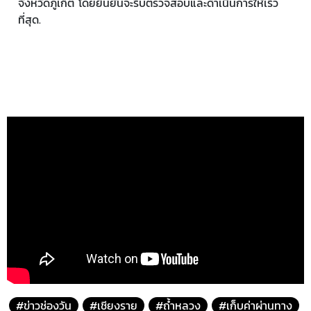
จังหวัดภูเก็ต โดยยืนยันจะรีบตรวจสอบและดำเนินการให้เร็ว
ที่สุด.
#ข่าวช่องวัน
#เชียงราย
#ถ้ำหลวง
#เก็บค่าผ่านทาง