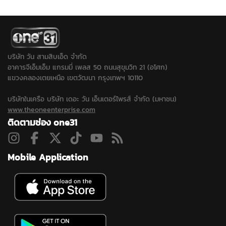
เคาะส่งนักสุขภาพจิต ดูแล
พร้อมลงพื้นที่ตรวจสอบ
กันมาโรงเรียนและชวนไป
ครู นักเรียน ผู้ปกครอง ที่
สนามยิงปืนพื้นที่ใกล้เคียง
ยิงปืน ขณะที่ปมบุลลี
ได้รับผลกระทบ...
ขยายปมเด็กเคยไปซ้อมยิง
เพื่อนยืนยันไม่มีการกลั่น
ปืนหรือไม่หลังได้ข้อมูลเพิ่ม
แกล้งในห้องเรียน...
ว่าเด็กชอบเล่นบีบีกัน...
บริษัท วัน สามสิบเอ็ด จำกัด
อาคารจีเอ็มเอ็ม แกรมมี่ เพลส 50 ถนนสุขุมวิท 21 (อโศก)
แขวงคลองเตยเหนือ เขตวัฒนา กรุงเทพฯ 10110
บริษัทในเครือ บริษัท เดอะ วัน เอ็นเตอร์ไพรส์ จำกัด (มหาชน)
www.theoneenterprise.com
ติดตามช่อง one31
Mobile Application