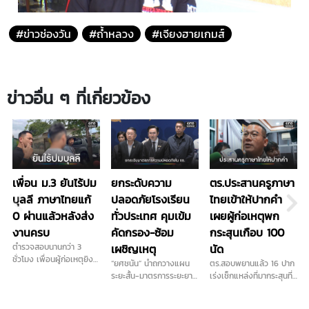
#ข่าวช่องวัน
#ถ้ำหลวง
#เจียงฮายเกมส์
ข่าวอื่น ๆ ที่เกี่ยวข้อง
เพื่อน ม.3 ยันไร้ปม
ยกระดับความ
ตร.ประสานครูภาษา
บุลลี ภาษาไทยแก้
ปลอดภัยโรงเรียน
ไทยเข้าให้ปากคำ
0 ผ่านแล้วหลังส่ง
ทั่วประเทศ คุมเข้ม
เผยผู้ก่อเหตุพก
งานครบ
คัดกรอง-ซ้อม
กระสุนเกือบ 100
ตำรวจสอบนานกว่า 3
เผชิญเหตุ
นัด
ชั่วโมง เพื่อนผู้ก่อเหตุยิง
“ยศชนัน” นำถกวางแผน
ตร.สอบพยานแล้ว 16 ปาก
ในโรงเรียน เผย ไม่ชอบครู
ระยะสั้น-มาตรการระยะยาว
เร่งเช็กแหล่งที่มากระสุนที่
ภาษาไทยจริง ส่วนปัญหา
การันตี "ลูกหลานทุกคน
ใช้ก่อเหตุ เดินหน้าประสาน
ติด 0 วิชาภาษาไทยจบ
ปลอดภัยในรั้วโรงเรียน"
ครูภาษาไทยเข้าให้ปากคำ
แล้ว ยอมรับเคยนำปืนบีบี