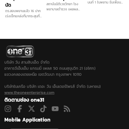
นนท์ 1 ในพยาน รับเพื่อน
นัด
สถาบันนิติเวชวิทยา โรง
ร่วมห้องที่ลงมือก่อเหตุยิง
พยาบาลตำรวจ เผยผล
ตร.สอบพยานแล้ว 16 ปาก
ใน รร.ติด 0 วิชาภาษาไทย
ชันสูตรเบื้องต้น เหยื่อ
เร่งเช็กแหล่งที่มากระสุนที่
จริง เคยบ่นว่าส่งงานครบ
เหตุกราดยิงในโรงเรียน
ใช้ก่อเหตุ เดินหน้าประสาน
แต่ครูยังไม่แก้เกรดให้
และครอบครัวผู้ก่อเหตุ
ครูภาษาไทยเข้าให้ปากคำ
รวม 8 ศพ ถูกกระสุนปืน
พร้อมลงพื้นที่ตรวจสอบ
ทุกราย พบตั้งแต่ 1 นัด ไป
สนามยิงปืนพื้นที่ใกล้เคียง
จนถึง 4 นัด ส่วนร่างเด็ก
ขยายปมเด็กเคยไปซ้อมยิง
ชายวัย 14 ปี ผู้ก่อเหตุ ถูก
ปืนหรือไม่หลังได้ข้อมูลเพิ่ม
ยิงเข้าศีรษะ 1 นัด กระสุน
ว่าเด็กชอบเล่นบีบีกัน...
ทะลุออก และพบเขม่าปืน
บริเวณบาดแผล สะท้อน
บริษัท วัน สามสิบเอ็ด จำกัด
ระยะยิงใกล้ผิวหนัง ขณะที่
อาคารจีเอ็มเอ็ม แกรมมี่ เพลส 50 ถนนสุขุมวิท 21 (อโศก)
ประเด็นวิสามัญฆาตกรรม
แขวงคลองเตยเหนือ เขตวัฒนา กรุงเทพฯ 10110
ยังต้องรอผลการสอบสวน
ของตำรวจ...
บริษัทในเครือ บริษัท เดอะ วัน เอ็นเตอร์ไพรส์ จำกัด (มหาชน)
www.theoneenterprise.com
ติดตามช่อง one31
Mobile Application