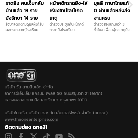
ราดยิง คนเจ็บกลับ
หน้าคดีกราดยิง-ไล่
บุลลี ภาษาไทยแก้
บ้านแล้ว 13 ราย
เรียงไทม์ไลน์เกิด
0 ผ่านแล้วหลังส่ง
ยังรักษา 14 ราย
เหตุ
งานครบ
รัฐบาลติดตามดูแลผู้ได้รับ
ตำรวจประชุมคืบหน้าคดี
ตำรวจสอบนานกว่า 3
ผลกระทบเหตุโรงเรียน
กราดยิงโรงเรียน
ชั่วโมง เพื่อนผู้ก่อเหตุยิง
เทพศิรินทร์ นนทบุรี อย่าง
เทพศิรินทร์นนท์-ไล่เรียง
ในโรงเรียน เผย ไม่ชอบครู
ใกล้ชิด ผู้บาดเจ็บ 27 ราย
ไทม์ไลน์เกิดเหตุ ก่อนผู้ก่อ
ภาษาไทยจริง ส่วนปัญหา
กลับบ้านแล้ว 13 ราย ยัง
เหตุจบชีวิตตัวเอง...
ติด 0 วิชาภาษาไทยจบ
รักษา 14 ราย …
แล้ว ยอมรับเคยนำปืนบีบี
กันมาโรงเรียนและชวนไป
ยิงปืน ขณะที่ปมบุลลี
เพื่อนยืนยันไม่มีการกลั่น
แกล้งในห้องเรียน...
บริษัท วัน สามสิบเอ็ด จำกัด
อาคารจีเอ็มเอ็ม แกรมมี่ เพลส 50 ถนนสุขุมวิท 21 (อโศก)
แขวงคลองเตยเหนือ เขตวัฒนา กรุงเทพฯ 10110
บริษัทในเครือ บริษัท เดอะ วัน เอ็นเตอร์ไพรส์ จำกัด (มหาชน)
www.theoneenterprise.com
ติดตามช่อง one31