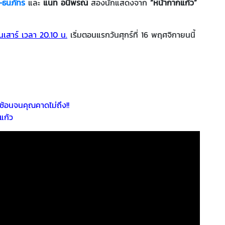
ม-ธนภัทร
และ
แนท อนิพรณ์
สองนักแสดงจาก
“หน้ากากแก้ว”
นเสาร์ เวลา 20.10 น.
เริ่มตอนแรกวันศุกร์ที่ 16 พฤศจิกายนนี้
ซ้อนจนคุณคาดไม่ถึง!!
แก้ว