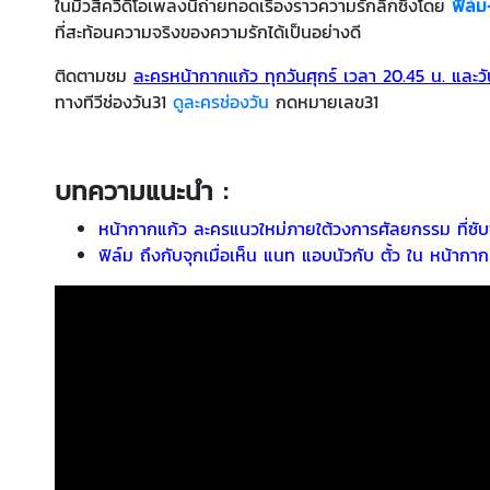
ในมิวสิควิดีโอเพลงนี้ถ่ายทอดเรื่องราวความรักลึกซึ้งโดย
ฟิล์
ที่สะท้อนความจริงของความรักได้เป็นอย่างดี
ติดตามชม
ละครหน้ากากแก้ว ทุกวันศุกร์ เวลา 20.45 น. และวั
ทางทีวีช่องวัน31
ดูละครช่องวัน
กดหมายเลข31
บทความแนะนำ :
หน้ากากแก้ว ละครแนวใหม่ภายใต้วงการศัลยกรรม ที่ซับ
ฟิล์ม ถึงกับจุกเมื่อเห็น แนท แอบนัวกับ ตั้ว ใน หน้ากาก