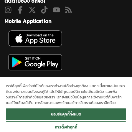
ติดตามช่อง one31
Mobile Application
เราใช้คุกกี้เพื่อช่วยให้ไซต์ของเราทำงานได้อย่างถูกต้อง แสดงเนื้อหาและโฆษณา
ที่ตรงกับความสนใจของผู้ใช้ เปิดให้ใช้คุณสมบัติทางโซเชียลมีเดีย และเพื่อ
วิเคราะห์การเข้าถึงข้อมูลของเรา เรายังแบ่งปันข้อมูลการใช้งานไซต์กับพาร์ท
เนอร์โซเชียลมีเดีย การโฆษณาและพาร์ทเนอร์การวิเคราะห์ของเราอีกด้วย
ดูสดช่อง 31
ละคร
ซิตคอม&ซีรีส์
ข่าวช่องวัน
ผังรายการ
นโยบาย
ยอมรับคุกกี้ทั้งหมด
ความเป็นส่วนตัว
ONEE
ติดต่อเรา
SITEMAP
การตั้งค่าคุกกี้