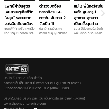
แพทย์ผ่าชันสูตร
ตำรวจปิดจ๊อบ
แม่ 2 พี่น้องรัสเซีย
เผยสาเหตุเสียชีวิต
กราดยิงระแง-
เศร้า จูบลารูป
“ฮลุน” รอผลจาก
ตากใบ จับตาย 2
ลูกชาย-ลูกสาว
จอร์เจียเทียบเคียง
จับเป็น 11
เป็นครั้งสุดท้าย
แพทย์ผู้ผ่าศพชี้สาเหตุเสีย
ปิดคดีกราดยิงระแง-
แม่ 2 พี่น้องชาวรัสเซียทำ
ชีวิต “ฮลุน” เกิดจากหัวใจ
ตากใบ จับกุมผู้เกี่ยวข้อง
พิธีเชิญวิญญาณและมอบ
และระบบไหลเวียนโลหิตล้ม
ได้ครบ 13 คน เป็น วิสามัญ
ดอกไม้ไว้อาลัยแก่ลูกชาย
เหลว ยังไม่ตัดประเด็นสาร
2 ราย ควบคุมตัว 11 ราย
และลูกสาว พร้อมจูบลาที่
พิษและอื่นๆ รอผลตรวจ
พร้อมเปิดโปงเครือข่ายที่
รูปภาพเป็นครั้งสุดท้าย
จากจอร์เจียเทียบเคียง
เชื่อมโยงก่อเหตุในพื้นที่
ขณะที่ในช่วงบ่ายตำรวจจะ
ก่อนสรุปสาเหตุอย่างเป็น
ชายแดนใต้หลายจุด...
นำเครื่องสแกนไปสแกนหา
ทางการ ด้านญาติเตรียม
จุดต้องสงสัยเพิ่มเติมใน
รับร่างกลับบําเพ็ญกุศล
พื้นที่ใกล้เคียง...
พรุ่งนี้ที่บ้านเกิด
จ.กาฬสินธุ์
บริษัท วัน สามสิบเอ็ด จำกัด
อาคารจีเอ็มเอ็ม แกรมมี่ เพลส 50 ถนนสุขุมวิท 21 (อโศก)
แขวงคลองเตยเหนือ เขตวัฒนา กรุงเทพฯ 10110
บริษัทในเครือ บริษัท เดอะ วัน เอ็นเตอร์ไพรส์ จำกัด (มหาชน)
www.theoneenterprise.com