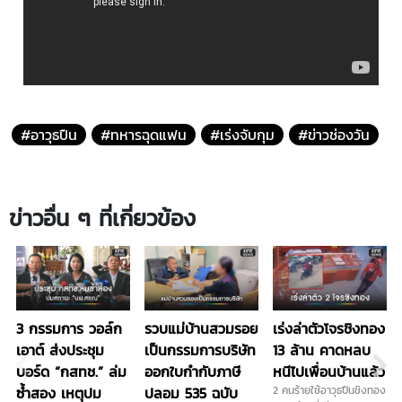
#อาวุธปืน
#ทหารฉุดแฟน
#เร่งจับกุม
#ข่าวช่องวัน
ข่าวอื่น ๆ ที่เกี่ยวข้อง
3 กรรมการ วอล์ก
รวบแม่บ้านสวมรอย
เร่งล่าตัวโจรชิงทอง
เอาต์ ส่งประชุม
เป็นกรรมการบริษัท
13 ล้าน คาดหลบ
บอร์ด “กสทช.” ล่ม
ออกใบกำกับภาษี
หนีไปเพื่อนบ้านแล้ว
ซ้ำสอง เหตุปม
ปลอม 535 ฉบับ
2 คนร้ายใช้อาวุธปืนชิงทอง