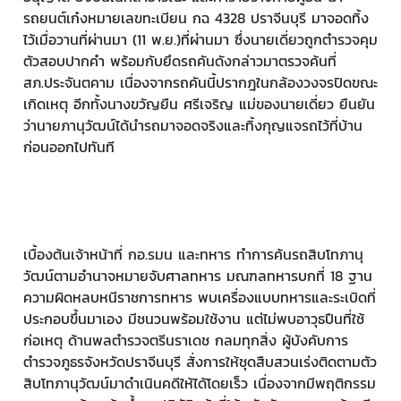
รถยนต์เก๋งหมายเลขทะเบียน กฉ 4328 ปราจีนบุรี มาจอดทิ้ง
ไว้เมื่อวานที่ผ่านมา (11 พ.ย.)ที่ผ่านมา ซึ่งนายเดี่ยวถูกตำรวจคุม
ตัวสอบปากคำ พร้อมกับยึดรถคันดังกล่าวมาตรวจค้นที่
สภ.ประจันตคาม เนื่องจากรถคันนี้ปรากฎในกล้องวงจรปิดขณะ
เกิดเหตุ อีกทั้งนางขวัญยืน ศรีเจริญ แม่ของนายเดี่ยว ยืนยัน
ว่านายภานุวัฒน์ได้นำรถมาจอดจริงและทิ้งกุญแจรถไว้ที่บ้าน
ก่อนออกไปทันที
เบื้องต้นเจ้าหน้าที่ กอ.รมน และทหาร ทำการค้นรถสิบโทภานุ
วัฒน์ตามอำนาจหมายจับศาลทหาร มณฑลทหารบกที่ 18 ฐาน
ความผิดหลบหนีราชการทหาร พบเครื่องแบบทหารและระเบิดที่
ประกอบขึ้นมาเอง มีชนวนพร้อมใช้งาน แต่ไม่พบอาวุธปืนที่ใช้
ก่อเหตุ ด้านพลตำรวจตรีนราเดช กลมทุกสิ่ง ผู้บังคับการ
ตำรวจภูธรจังหวัดปราจีนบุรี สั่งการให้ชุดสืบสวนเร่งติดตามตัว
สิบโทภานุวัฒน์มาดำเนินคดีให้ได้โดยเร็ว เนื่องจากมีพฤติกรรม