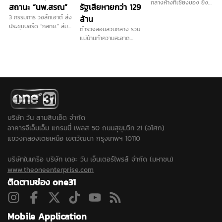
กลางห้างที่เชียงของ ยิง
สถานะ “นพ.สรณ”
รัฐเสียหายกว่า 129
เปิดทาง 1 นัดก่อนกวาด
3 กรรมการ วอล์กเอาต์ ส่ง
ล้าน
เรียบได้ไปทั้งหมด 184
ประชุมบอร์ด “กสทช.” ล่ม
ตำรวจสอบสวนกลาง รวบ
บาท มูลค่ากว่า 13 ล้าน
ซ้ำสอง เหตุปมสถานะ
แม่บ้านทำความสะอาด
ตำรวจคาดหนีไปเพื่อนบ้าน
ประธาน ด้าน "นพ.สรณ"
สวมรอยเป็นกรรมการ
แล้ว เร่งล่าตัวดำเนินคดี...
ย้ำยังต้องปฏิบัติหน้าที่ตาม
บริษัท ออกใบกำกับภาษี
กฎหมาย พร้อมแจ้งประชุม
ปลอมจำนวน 535 ฉบับ รัฐ
ใหม่พรุ่งนี้
เสียหายกว่า 129 ล้านบาท
แต่ปฏิเสธทุกข้อกล่าวหา
บริษัท วัน สามสิบเอ็ด จำกัด
อาคารจีเอ็มเอ็ม แกรมมี่ เพลส 50 ถนนสุขุมวิท 21 (อโศก)
แขวงคลองเตยเหนือ เขตวัฒนา กรุงเทพฯ 10110
บริษัทในเครือ บริษัท เดอะ วัน เอ็นเตอร์ไพรส์ จำกัด (มหาชน)
www.theoneenterprise.com
ติดตามช่อง one31
Mobile Application