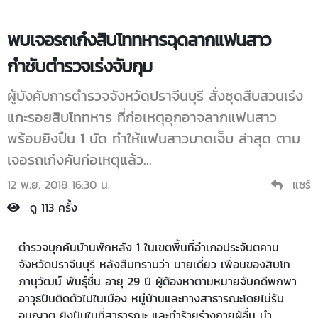
พบเจอรถเก๋งสิบโททหารฉุดลากแฟนสาว
กำชับตำรวจเร่งจับกุม
ผู้บังคับการตำรวจจังหวัดปราจีนบุรี สั่งชุดสืบสวนเร่ง
แกะรอยสิบโททหาร ที่ก่อเหตุอุกอาจลากแฟนสาว
พร้อมยิงปืน 1 นัด ทำให้แฟนสาวบาดเจ็บ ล่าสุด ตาม
เจอรถเก๋งคันก่อเหตุแล้ว...
12 พ.ย. 2018 16:30 น.
แชร์
ดู 113 ครั้ง
ตำรวจบุกค้นบ้านพักหลัง 1 ในเขตพื้นที่อำเภอประจันตคาม
จังหวัดปราจีนบุรี หลังสืบทราบว่า นายเดี่ยว เพื่อนของสิบโท
ภานุวัฒน์ พันธุ์ชื่น อายุ 29 ปี ผู้ต้องหาตามหมายจับคดีพกพา
อาวุธปืนติดตัวไปในเมือง หมู่บ้านและทางสาธารณะโดยไม่รับ
อนุญาต ยิงปืนในที่สาธารณะ และทำร้ายร่างกายผู้อื่น นำ