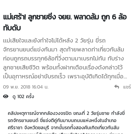
แม่เศร้า! ลูกชายซิ่ง จยย. พลาดล้ม ถูก 6 ล้อ
ทับดับ
เเม่เสียใจเเละยังทำใจไม่ได้หลัง 2 วัยรุ่น ขี่รถ
จักรยานยนต์แข่งกันมา สุดท้ายพลาดท่าเกี่ยวกันล้ม
ก่อนถูกรถบรรทุก6ล้อที่วิ่งตามมาเบรกไม่ทัน ทับร่าง
ลูกชายเสียชีวิต พร้อมทั้งฝากเตือนเรื่องดังกล่าวไว้
เป็นอุทาหรณ์อย่าขับรถเร็ว เพราะอุบัติเกิดได้ทุกเมื่อ...
09 พ.ย. 2018 16:04 น.
แชร์
ดู 102 ครั้ง
คลิปเหตุการณ์จากกล้องวงจรปิด ขณะที่ 2 วัยรุ่นชาย กำลังขี่
รถจักรยานยนต์ ขี่แข่งตีคู่กันมาบนถนนแห่งหนึ่งในอำเภอ
ศรีราชา จังหวัดชลบุรี จากนั้นรถทั้งสองคันเกิดเกี่ยวกันล้ม