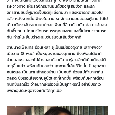
ว่า ก่อนเกิดเหตุได้ขับรถบรรทุก 6 ล้อ มาตามเส้นทางปกติ
ระหว่างทาง เห็นรถจักรยานยนต์ของผู้เสียชีวิต และรถ
จักรยานยนต์ผู้บาดเจ็บขี่ตีคู่แข่งกันมา แซงหน้ารถตนเองไป
แล้ว หลังจากนั้นเพียงไม่นาน รถจักรยานยนต์ของผู้ตาย ได้ไป
เกี่ยวกับรถจักรยานยนต์ของเพื่อนที่ขี่มาด้วยกัน ก่อนจะล้มลง
กับพื้นถนน ไถลมาโดนรถบรรทุกของตนเองที่ไม่สามารถเบรก
ทัน ทำให้เหยียบร่างหนุ่มวัยรุ่นจนเสียชีวิตคาที่
ด้านนางเพ็ญศรี อ่อนเหลา ผู้เป็นแม่ของผู้ตาย เล่าให้ฟังว่า
เมื่อวาน (8 พ.ย.) เป็นหยุดงานของลูกชาย ซึ่งเพื่อนได้มาที่
บ้านเเละชวนออกไปข้างนอกด้วยกัน มารู้ข่าวอีกทีเมื่อเกิดอุบัติ
เหตุขึ้นเเล้ว พร้อมกับบอกว่า ลูกชายที่เสียชีวิตนั้นเป็นลูกชาย
คนโตเเละเป็นเสาหลักของบ้าน เป็นคนดี ช่วยเเม่ทำมาหากิน
ตลอด ซึ่งเธอเสียใจกับอุบัติเหตุที่เกิดขึ้น พร้อมกับฝากเตือน
คนที่ขับรถเร็ว ว่าอยากให้เรื่องนี้เป็นอุทาหรณ์ อย่าขับรถไว
เพราะอุบัติเหตุอาจจะเกิดได้ทุกเมื่อ