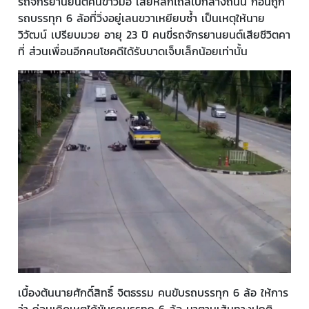
รถจักรยานยนต์คันขาวมือ เสียหลักไถลไปกลางถนน ก่อนถูก
รถบรรทุก 6 ล้อที่วิ่งอยู่เลนขวาเหยียบซ้ำ เป็นเหตุให้นาย
วิวัฒน์ เปรียบมวย อายุ 23 ปี คนขี่รถจักรยานยนต์เสียชีวิตคา
ที่ ส่วนเพื่อนอีกคนโชคดีได้รับบาดเจ็บเล็กน้อยเท่านั้น
เบื้องต้นนายศักดิ์สิทธิ์ จิตธรรม คนขับรถบรรทุก 6 ล้อ ให้การ