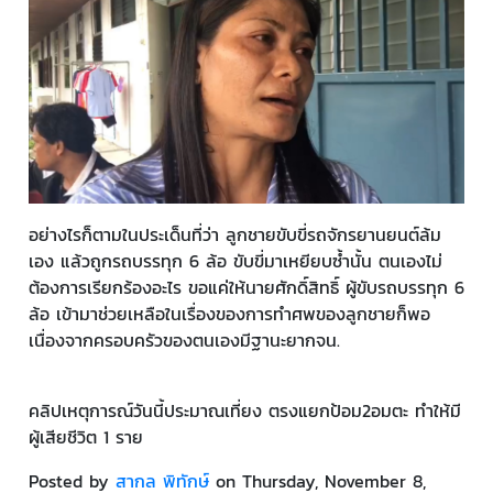
อย่างไรก็ตามในประเด็นที่ว่า ลูกชายขับขี่รถจักรยานยนต์ล้ม
เอง แล้วถูกรถบรรทุก 6 ล้อ ขับขี่มาเหยียบซ้ำนั้น ตนเองไม่
ต้องการเรียกร้องอะไร ขอแค่ให้นายศักดิ์สิทธิ์ ผู้ขับรถบรรทุก 6
ล้อ เข้ามาช่วยเหลือในเรื่องของการทำศพของลูกชายก็พอ
เนื่องจากครอบครัวของตนเองมีฐานะยากจน.
คลิปเหตุการณ์วันนี้ประมาณเที่ยง ตรงแยกป้อม2อมตะ ทำให้มี
ผู้เสียชีวิต 1 ราย
Posted by
สากล พิทักษ์
on Thursday, November 8,