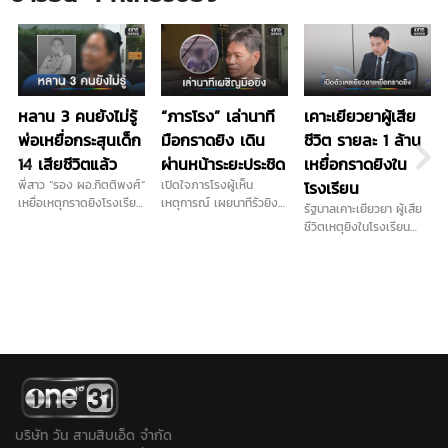
หลาน 3 คนยังไม่รู้
“ภารโรง” เล่านาที
เคาะเยียวยาผู้เสีย
พ่อเหยื่อกระสุนเด็ก
มือกราดยิง เดิน
ชีวิต รายละ 1 ล้าน
14 เสียชีวิตแล้ว
ผ่านหน้าระยะประชิด
เหยื่อกราดยิงใน
พี่สาว “รอง ผอ.กิตติพงศ์”
เปิดใจภารโรงผู้เห็น
โรงเรียน
เหยื่อเหตุกราดยิงโรงเรียน
เหตุการณ์ เผยนาทีรัวยิง
รัฐบาลเคาะเยียวยา ผู้เสีย
เทพศิรินทร์ นนทบุรี เดิน
ในโรงเรียนไร้ท่าทีตื่นกลัว
ชีวิตเหตุยิงในโรงเรียน
ทางมารับร่างน้องชายที่นิติ
ก่อนหลบตำรวจขึ้นอีก
จ.นนทบุรี รายละ 1 ล้านบาท
เวช โรงพยาบาลตำรวจ
อาคาร...
เทียบเกณฑ์ 4 เหตุสลดใน
เผยสุดสะเทือนใจ หลานทั้ง
อดีต เข้าเกณฑ์
3 คนยังไม่รู้ว่าพ่อเสียชีวิต
สาธารณภัย พร้อมเร่งจ่าย
ย้ำภูมิใจในตัวน้องชาย “เขา
โดยเร็ว …
กล้ามาก เขาตายในหน้าที่”
เตรียมนำร่างกลับประกอบ
พิธีที่บ้านเกิดจังหวัด
ศรีสะเกษ
บริษัท วัน สามสิบเอ็ด จำกัด