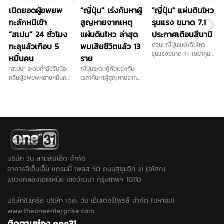
เปิดยอดผู้อพยพ
“ญี่ปุ่น” เร่งค้นหาผู้
"ญี่ปุ่น" แผ่นดินไหว
ทะลักหนีเข้า
สูญหายจากเหตุ
รุนแรง ขนาด 7.1
“สเปน” 24 ชั่วโมง
แผ่นดินไหว ล่าสุด
ประกาศเตือนสึนามิ
ทะลุแล้วเกือบ 5
พบเสียชีวิตแล้ว 13
ด่วน! ญี่ปุ่นแผ่นดินไหว
รุนแรงขนาด 7.1 เขย่าคุมา
หมื่นคน
ราย
โมโตะ ลึก 10 กม. ทางการ
"สเปน" ระดมกำลังรับมือ
ญี่ปุ่นระดมกู้ภัยแข่งกับ
ประกาศเตือนภัยสึนามิแล้ว
คลื่นผู้อพยพหลายหมื่นคน
เวลาค้นหาผู้สูญหายจาก
แห่ว่ายน้ำข้ามทะเลจากโมร็
แผ่นดินไหว 6.8 ยอดดับ
อกโคทะลักเข้าเขตเซวตา
พุ่ง 13 ราย ยืนยันคนไทย
หลังศาลสูงสุดมีคำตัดสิน
ปลอดภัยทั้งหมด
ไม่ส่งตัวกลับประเทศ
บริษัท วัน สามสิบเอ็ด จำกัด
อาคารจีเอ็มเอ็ม แกรมมี่ เพลส 50 ถนนสุขุมวิท 21 (อโศก)
แขวงคลองเตยเหนือ เขตวัฒนา กรุงเทพฯ 10110
บริษัทในเครือ บริษัท เดอะ วัน เอ็นเตอร์ไพรส์ จำกัด (มหาชน)
www.theoneenterprise.com
ติดตามช่อง one31