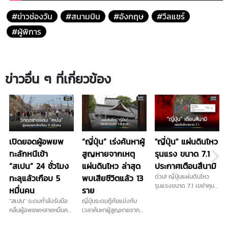
#ข่าวช่องวัน
#สนามบิน
#อังกฤษ
#วีลแชร์
#ผู้พิการ
ข่าวอื่น ๆ ที่เกี่ยวข้อง
เปิดยอดผู้อพยพ
“ญี่ปุ่น” เร่งค้นหาผู้
"ญี่ปุ่น" แผ่นดินไหว
ทะลักหนีเข้า
สูญหายจากเหตุ
รุนแรง ขนาด 7.1
“สเปน” 24 ชั่วโมง
แผ่นดินไหว ล่าสุด
ประกาศเตือนสึนามิ
ทะลุแล้วเกือบ 5
พบเสียชีวิตแล้ว 13
ด่วน! ญี่ปุ่นแผ่นดินไหว
รุนแรงขนาด 7.1 เขย่าคุมา
หมื่นคน
ราย
โมโตะ ลึก 10 กม. ทางการ
"สเปน" ระดมกำลังรับมือ
ญี่ปุ่นระดมกู้ภัยแข่งกับ
ประกาศเตือนภัยสึนามิแล้ว
คลื่นผู้อพยพหลายหมื่นคน
เวลาค้นหาผู้สูญหายจาก
แห่ว่ายน้ำข้ามทะเลจากโมร็
แผ่นดินไหว 6.8 ยอดดับ