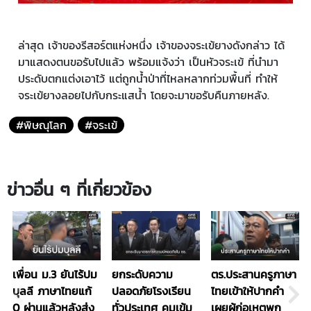
ล่าสุด เจ้าของรีสอร์ตแห่งหนึ่ง เจ้าของจระเข้ยางดังกล่าว ได้
มาแสดงตนขอรับไปแล้ว พร้อมแจ้งว่า เป็นหัวจระเข้ ที่นำมา
ประดับตกแต่งเอาไว้ แต่ถูกน้ำป่าที่ไหลหลากท่วมพื้นที่ ทำให้
จระเข้ยางลอยไปกับกระแสน้ำ โดยจะมาขอรับคืนภายหลัง.
#พิษณุโลก
#จระเข้
ข่าวอื่น ๆ ที่เกี่ยวข้อง
เพื่อน ม.3 ยันไร้ปม
ยกระดับความ
ตร.ประสานครูภาษา
บุลลี ภาษาไทยแก้
ปลอดภัยโรงเรียน
ไทยเข้าให้ปากคำ
0 ผ่านแล้วหลังส่ง
ทั่วประเทศ คุมเข้ม
เผยผู้ก่อเหตุพก