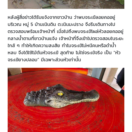
หลังผู้สื่อข่าวได้รับแจ้งจากชาวบ้าน ว่าพบจระเข้ลอยคออยู่
บริเวณ หมู่ 5 บ้านเนินดิน ต.เนินมะปราง จึงรีบเดินทางไป
ตรวจสอบพร้อมเจ้าหน้าที่ เมื่อไปถึงพบจระเข้โผล่หัวลอยคออยู่
กลางน้ำตามที่ชาวบ้านแจ้ง เจ้าหน้าที่จึงเข้าไปตรวจสอบในระยะ
ใกล้ ๆ ทำให้เกิดความสงสัย ทำไมจระเข้ไม่หนีคนหรือดำน้ำ
หลบ จึงได้ใช้ไม้ดันหัวจระเข้ สุดท้าย ไม่ใช่จระเข้จริง เป็น “หัว
จระเข้ยางปลอม” มีเฉพาะส่วนหัวเท่านั้น