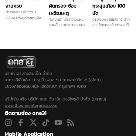
งานครบ
คัดกรอง-ซ้อม
กระสุนเกือบ 100
ตำรวจสอบนานกว่า 3
เผชิญเหตุ
นัด
ชั่วโมง เพื่อนผู้ก่อเหตุยิง
“ยศชนัน” นำถกวางแผน
ตร.สอบพยานแล้ว 16 ปาก
ในโรงเรียน เผย ไม่ชอบครู
ระยะสั้น-มาตรการระยะยาว
เร่งเช็กแหล่งที่มากระสุนที่
ภาษาไทยจริง ส่วนปัญหา
การันตี "ลูกหลานทุกคน
ใช้ก่อเหตุ เดินหน้าประสาน
ติด 0 วิชาภาษาไทยจบ
ปลอดภัยในรั้วโรงเรียน"
ครูภาษาไทยเข้าให้ปากคำ
แล้ว ยอมรับเคยนำปืนบีบี
เคาะส่งนักสุขภาพจิต ดูแล
พร้อมลงพื้นที่ตรวจสอบ
กันมาโรงเรียนและชวนไป
ครู นักเรียน ผู้ปกครอง ที่
สนามยิงปืนพื้นที่ใกล้เคียง
ยิงปืน ขณะที่ปมบุลลี
ได้รับผลกระทบ...
ขยายปมเด็กเคยไปซ้อมยิง
เพื่อนยืนยันไม่มีการกลั่น
ปืนหรือไม่หลังได้ข้อมูลเพิ่ม
แกล้งในห้องเรียน...
ว่าเด็กชอบเล่นบีบีกัน...
บริษัท วัน สามสิบเอ็ด จำกัด
อาคารจีเอ็มเอ็ม แกรมมี่ เพลส 50 ถนนสุขุมวิท 21 (อโศก)
แขวงคลองเตยเหนือ เขตวัฒนา กรุงเทพฯ 10110
บริษัทในเครือ บริษัท เดอะ วัน เอ็นเตอร์ไพรส์ จำกัด (มหาชน)
www.theoneenterprise.com
ติดตามช่อง one31
Mobile Application