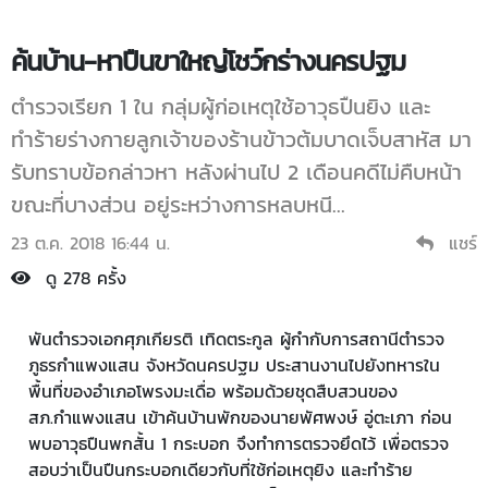
ค้นบ้าน-หาปืนขาใหญ่โชว์กร่างนครปฐม
ตำรวจเรียก 1 ใน กลุ่มผู้ก่อเหตุใช้อาวุธปืนยิง และ
ทำร้ายร่างกายลูกเจ้าของร้านข้าวต้มบาดเจ็บสาหัส มา
รับทราบข้อกล่าวหา หลังผ่านไป 2 เดือนคดีไม่คืบหน้า
ขณะที่บางส่วน อยู่ระหว่างการหลบหนี...
23 ต.ค. 2018 16:44 น.
แชร์
ดู 278 ครั้ง
พันตำรวจเอกศุภเกียรติ เทิดตระกูล ผู้กำกับการสถานีตำรวจ
ภูธรกำแพงแสน จังหวัดนครปฐม ประสานงานไปยังทหารใน
พื้นที่ของอำเภอโพรงมะเดื่อ พร้อมด้วยชุดสืบสวนของ
สภ.กำแพงแสน เข้าค้นบ้านพักของนายพัศพงษ์ อู่ตะเภา ก่อน
พบอาวุธปืนพกสั้น 1 กระบอก จึงทำการตรวจยึดไว้ เพื่อตรวจ
สอบว่าเป็นปืนกระบอกเดียวกับที่ใช้ก่อเหตุยิง และทำร้าย