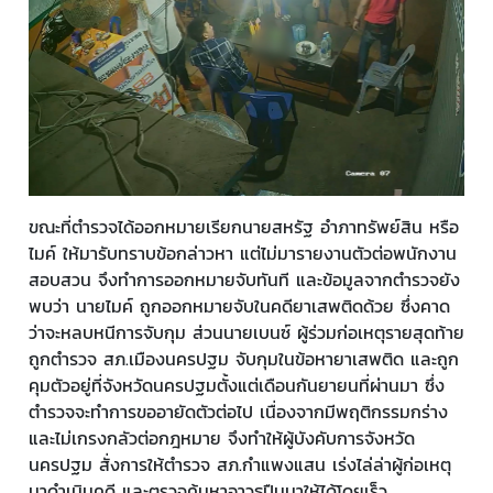
ขณะที่ตำรวจได้ออกหมายเรียกนายสหรัฐ อำภาทรัพย์สิน หรือ
ไมค์ ให้มารับทราบข้อกล่าวหา แต่ไม่มารายงานตัวต่อพนักงาน
สอบสวน จึงทำการออกหมายจับทันที และข้อมูลจากตำรวจยัง
พบว่า นายไมค์ ถูกออกหมายจับในคดียาเสพติดด้วย ซึ่งคาด
ว่าจะหลบหนีการจับกุม ส่วนนายเบนซ์ ผู้ร่วมก่อเหตุรายสุดท้าย
ถูกตำรวจ สภ.เมืองนครปฐม จับกุมในข้อหายาเสพติด และถูก
คุมตัวอยู่ที่จังหวัดนครปฐมตั้งแต่เดือนกันยายนที่ผ่านมา ซึ่ง
ตำรวจจะทำการขออายัดตัวต่อไป เนื่องจากมีพฤติกรรมกร่าง
และไม่เกรงกลัวต่อกฎหมาย จึงทำให้ผู้บังคับการจังหวัด
นครปฐม สั่งการให้ตำรวจ สภ.กำแพงแสน เร่งไล่ล่าผู้ก่อเหตุ
มาดำเนินคดี และตรวจค้นหาอาวุธปืนมาให้ได้โดยเร็ว.