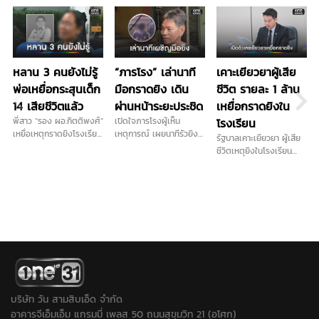
หลาน 3 คนยังไม่รู้
“ภารโรง” เล่านาที
เคาะเยียวยาผู้เสีย
พ่อเหยื่อกระสุนเด็ก
มือกราดยิง เดิน
ชีวิต รายละ 1 ล้าน
14 เสียชีวิตแล้ว
ผ่านหน้าระยะประชิด
เหยื่อกราดยิงใน
พี่สาว “รอง ผอ.กิตติพงศ์”
เปิดใจภารโรงผู้เห็น
โรงเรียน
เหยื่อเหตุกราดยิงโรงเรียน
เหตุการณ์ เผยนาทีรัวยิง
รัฐบาลเคาะเยียวยา ผู้เสีย
เทพศิรินทร์ นนทบุรี เดิน
ในโรงเรียนไร้ท่าทีตื่นกลัว
ชีวิตเหตุยิงในโรงเรียน
ทางมารับร่างน้องชายที่นิติ
ก่อนหลบตำรวจขึ้นอีก
จ.นนทบุรี รายละ 1 ล้านบาท
เวช โรงพยาบาลตำรวจ
อาคาร...
เทียบเกณฑ์ 4 เหตุสลดใน
เผยสุดสะเทือนใจ หลานทั้ง
อดีต เข้าเกณฑ์
3 คนยังไม่รู้ว่าพ่อเสียชีวิต
สาธารณภัย พร้อมเร่งจ่าย
ย้ำภูมิใจในตัวน้องชาย “เขา
โดยเร็ว …
กล้ามาก เขาตายในหน้าที่”
เตรียมนำร่างกลับประกอบ
พิธีที่บ้านเกิดจังหวัด
ศรีสะเกษ
บริษัท วัน สามสิบเอ็ด จำกัด
อาคารจีเอ็มเอ็ม แกรมมี่ เพลส 50 ถนนสุขุมวิท 21 (อโศก)