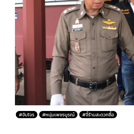
#จับโจร
#หนุ่มเพชรบูรณ์
#จี้ร้านสะดวกซื้อ