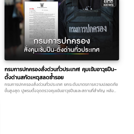
ผู้ก่อเหตุ ถูกยิงเข้าศีรษะ 1 นัด กระสุนทะลุออก และพบเขม่าปืนบริเวณ
บาดแผล สะท้อนระยะยิงใกล้ผิวหนัง ขณะที่ประเด็นวิสามัญฆาตกรรม
ยังต้องรอผลการสอบสวนของตำรวจ...
กรมการปกครองสั่งด่วนทั่วประเทศ! คุมเข้มอาวุธปืน-
ตั้งด่านสกัดเหตุสลดซ้ำรอย
กรมการปกครองสั่งด่วนทั่วประเทศ ยกระดับมาตรการความปลอดภัย
ขั้นสูงสุด ปูพรมตั้งจุดตรวจคุมเข้มอาวุธปืนและสถานที่สำคัญ หลัง
เกิดเหตุสะเทือนขวัญในโรงเรียน เพื่อสกัดเหตุซ้ำรอยและการลอกเลียน
แบบ