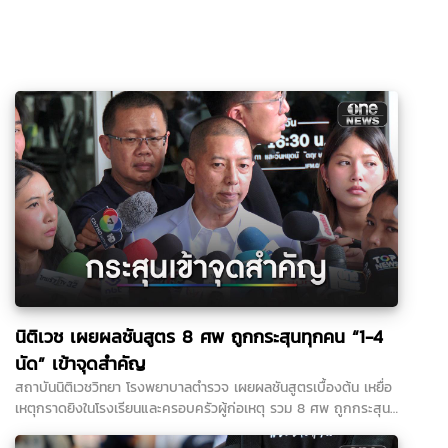
นิติเวช เผยผลชันสูตร 8 ศพ ถูกกระสุนทุกคน “1-4
นัด” เข้าจุดสำคัญ
สถาบันนิติเวชวิทยา โรงพยาบาลตำรวจ เผยผลชันสูตรเบื้องต้น เหยื่อ
เหตุกราดยิงในโรงเรียนและครอบครัวผู้ก่อเหตุ รวม 8 ศพ ถูกกระสุน
ปืนทุกราย พบตั้งแต่ 1 นัด ไปจนถึง 4 นัด ส่วนร่างเด็กชายวัย 14 ปี