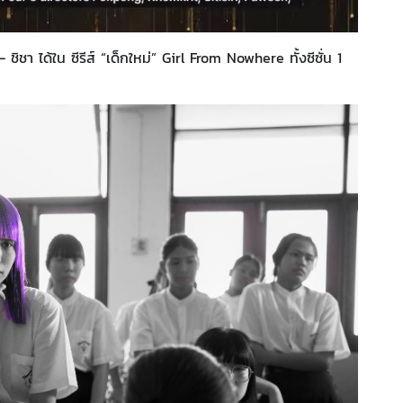
ชิชา ได้ใน ซีรีส์ “เด็กใหม่” Girl From Nowhere ทั้งซีซั่น 1