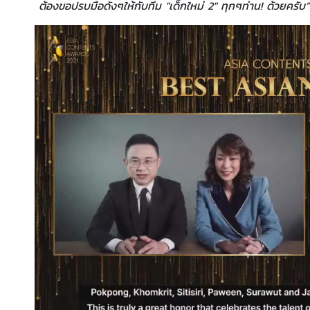
ต้องขอปรบมือดังๆให้กับทีม "เด็กใหม่ 2" ทุกๆท่าน! ด้วยครั