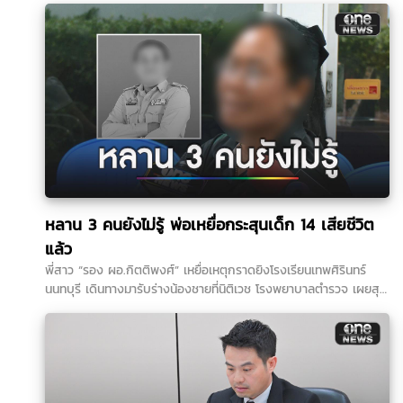
หลาน 3 คนยังไม่รู้ พ่อเหยื่อกระสุนเด็ก 14 เสียชีวิต
แล้ว
พี่สาว “รอง ผอ.กิตติพงศ์” เหยื่อเหตุกราดยิงโรงเรียนเทพศิรินทร์
นนทบุรี เดินทางมารับร่างน้องชายที่นิติเวช โรงพยาบาลตำรวจ เผยสุด
สะเทือนใจ หลานทั้ง 3 คนยังไม่รู้ว่าพ่อเสียชีวิต ย้ำภูมิใจในตัวน้องชาย
“เขากล้ามาก เขาตายในหน้าที่” เตรียมนำร่างกลับประกอบพิธีที่บ้านเกิด
จังหวัดศรีสะเกษ