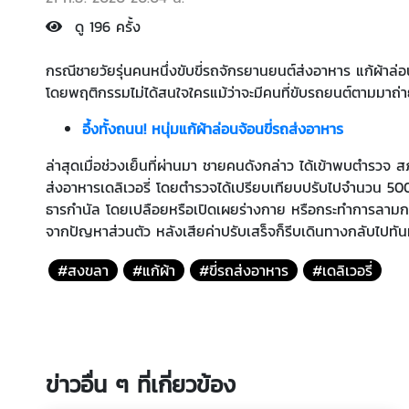
ดู 196 ครั้ง
กรณีชายวัยรุ่นคนหนึ่งขับขี่รถจักรยานยนต์ส่งอาหาร แก้ผ้
โดยพฤติกรรมไม่ได้สนใจใครแม้ว่าจะมีคนที่ขับรถยนต์ตามมาถ่าย
อึ้งทั้งถนน! หนุ่มแก้ผ้าล่อนจ้อนขี่รถส่งอาหาร
ล่าสุดเมื่อช่วงเย็นที่ผ่านมา ชายคนดังกล่าว ได้เข้าพบตำรวจ 
ส่งอาหารเดลิเวอรี่ โดยตำรวจได้เปรียบเทียบปรับไปจำนวน 
ธารกำนัล โดยเปลือยหรือเปิดเผยร่างกาย หรือกระทำการลามกอย่
จากปัญหาส่วนตัว หลังเสียค่าปรับเสร็จก็รีบเดินทางกลับไปทันท
#สงขลา
#แก้ผ้า
#ขี่รถส่งอาหาร
#เดลิเวอรี่
ข่าวอื่น ๆ ที่เกี่ยวข้อง