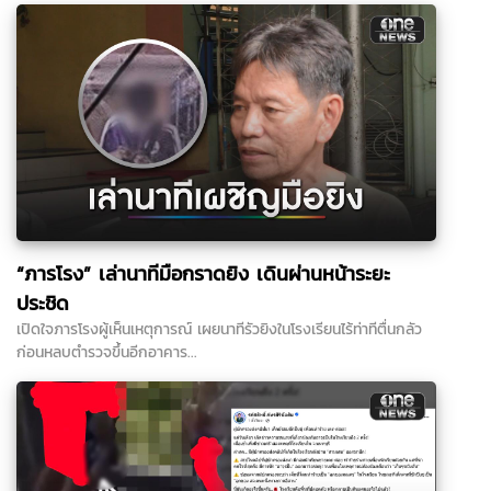
“ภารโรง” เล่านาทีมือกราดยิง เดินผ่านหน้าระยะ
ประชิด
เปิดใจภารโรงผู้เห็นเหตุการณ์ เผยนาทีรัวยิงในโรงเรียนไร้ท่าทีตื่นกลัว
ก่อนหลบตำรวจขึ้นอีกอาคาร...