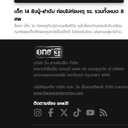
เด็ก 14 ยิงปู่-ย่าดับ ก่อนไปก่อเหตุ รร. รวมทั้งหมด 8
ศพ
ช็อก! เด็ก 14 ก่อเหตุกับปู่ย่าจนเสียชีวิต แล้วล็อกบ้านก่อนไปโรงเรียน
ญาติเผยเด็กที่ก่อเหตุปกติเป็นเด็กดี ไม่ค่อยไปไหน เล่นเกมอยู่แต่บ้าน
ที่ผ่านมาทั้ง 3 คนดูรักกันดี...
บริษัท วัน สามสิบเอ็ด จำกัด
อาคารจีเอ็มเอ็ม แกรมมี่ เพลส 50 ถนนสุขุมวิท 21 (อโศก)
แขวงคลองเตยเหนือ เขตวัฒนา กรุงเทพฯ 10110
บริษัทในเครือ บริษัท เดอะ วัน เอ็นเตอร์ไพรส์ จำกัด (มหาชน
www.theoneenterprise.com
ติดตามช่อง one31