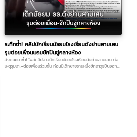
ระทึกซ้ำ! คลิปนักเรียนมัธยมโรงเรียนดังย่านสามเสน
รุมต่อยเพื่อนแถมชักปืนขู่กลางห้อง
สังคมผวาซ้ำ! โผล่คลิปฉาวนักเรียนมัธยมโรงเรียนดังย่านสามเสน ก่อ
เหตุรุมเตะ-ต่อยเพื่อนร่วมชั้น ก่อนมีเด็กชายรายหนึ่งชักอาวุธปืนออกมา
จ่อข่มขู่