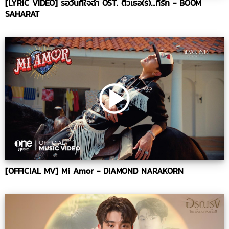
[LYRIC VIDEO] รอวันที่ใจฉ่ำ OST. ติวเธอ(ร์)...ที่รัก - BOOM
SAHARAT
[OFFICIAL MV] Mi Amor - DIAMOND NARAKORN