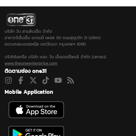
บริษัท วัน สามสิบเอ็ด จำกัด
อาคารจีเอ็มเอ็ม แกรมมี่ เพลส 50 ถนนสุขุมวิท 21 (อโศก)
แขวงคลองเตยเหนือ เขตวัฒนา กรุงเทพฯ 10110
บริษัทในเครือ บริษัท เดอะ วัน เอ็นเตอร์ไพรส์ จำกัด (มหาชน)
www.theoneenterprise.com
ติดตามช่อง one31
Mobile Application