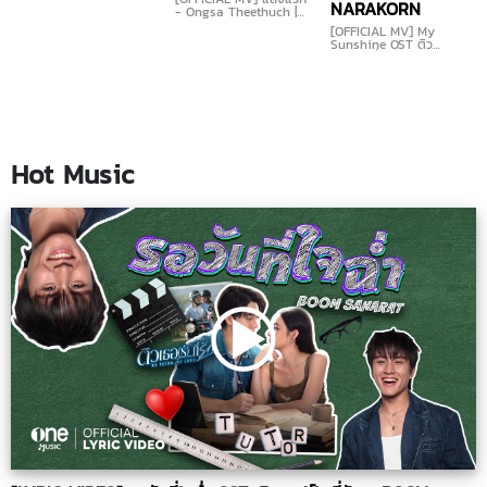
NARAKORN
- Ongsa Theethuch |
OST. อรุณรุ่ง The Edge
[OFFICIAL MV] My
of Horizon
Sunshine OST ติว
เธอ(ร์)...ที่รัก - DIAMOND
NARAKORN
Hot Music