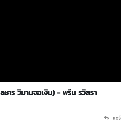
ละคร วิมานจอเงิน) - พรีน รวิสรา
แชร์