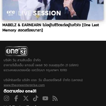
MABELZ & EARNEARN ไม่อยู่ในชีวิตแต่อยู่ในหัวใจ [One Last
Memory สอดสร้อยมาลา]
บริษัท วัน สามสิบเอ็ด จำกัด
อาคารจีเอ็มเอ็ม แกรมมี่ เพลส 50 ถนนสุขุมวิท 21 (อโศก)
แขวงคลองเตยเหนือ เขตวัฒนา กรุงเทพฯ 10110
บริษัทในเครือ บริษัท เดอะ วัน เอ็นเตอร์ไพรส์ จำกัด (มหาชน)
www.theoneenterprise.com
ติดตามช่อง one31