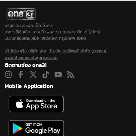
บริษัท วัน สามสิบเอ็ด จำกัด
อาคารจีเอ็มเอ็ม แกรมมี่ เพลส 50 ถนนสุขุมวิท 21 (อโศก)
แขวงคลองเตยเหนือ เขตวัฒนา กรุงเทพฯ 10110
บริษัทในเครือ บริษัท เดอะ วัน เอ็นเตอร์ไพรส์ จำกัด (มหาชน)
www.theoneenterprise.com
ติดตามช่อง one31
Mobile Application