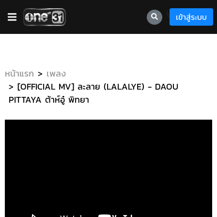
\
เข้าสู่ระบบ
หน้าแรก
เพลง
[OFFICIAL MV] ละลาย (LALALYE) - DAOU
PITTAYA ต้าห์อู๋ พิทยา