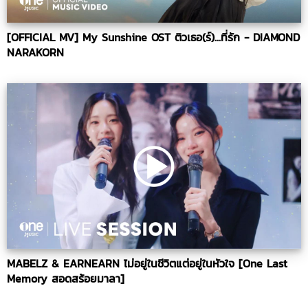
[OFFICIAL MV] My Sunshine OST ติวเธอ(ร์)...ที่รัก - DIAMOND
NARAKORN
MABELZ & EARNEARN ไม่อยู่ในชีวิตแต่อยู่ในหัวใจ [One Last
Memory สอดสร้อยมาลา]