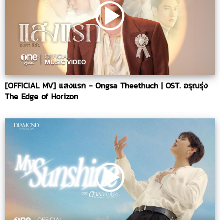
[OFFICIAL MV] แสงแรก - Ongsa Theethuch | OST. อรุณรุ่ง
The Edge of Horizon