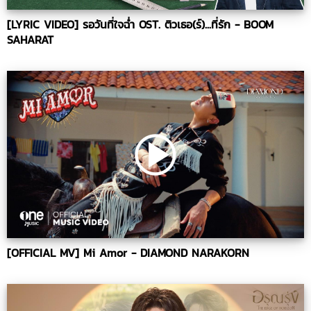
[LYRIC VIDEO] รอวันที่ใจฉ่ำ OST. ติวเธอ(ร์)...ที่รัก - BOOM
SAHARAT
[OFFICIAL MV] Mi Amor - DIAMOND NARAKORN