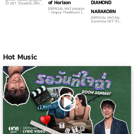
of Horizon
DIAMOND
ฉ่ำ OST. ติวเธอ(ร์)...ที่รัก -
BOOM SAHARAT
[OFFICIAL MV] แสงแรก
NARAKORN
- Ongsa Theethuch |
OST. อรุณรุ่ง The Edge
[OFFICIAL MV] My
of Horizon
Sunshine OST ติว
เธอ(ร์)...ที่รัก - DIAMOND
NARAKORN
Hot Music