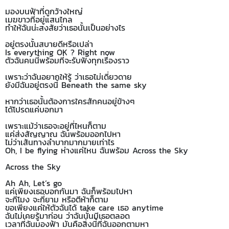
มองบนฟ้าที่ดูกว้างใหญ่
เมฆขาวที่อยู่แสนไกล
ทำให้ฉันน่ะสงสัยว่าเธอนั้นเป็นอย่างไร
อยู่ตรงนั้นสบายดีหรือเปล่า
Is everything OK ? Right now
ตัวฉันคนนี้พร้อมที่จะรับฟังทุกเรื่องราว
เพราะว่าฉันอยากให้รู้ ว่าเธอไม่เดี่ยวดาย
ยังมีฉันอยู่ตรงนี้ Beneath the same sky
หากว่าเธอนั้นต้องการใครสักคนอยู่ข้างๆ
ได้โปรดแค่บอกมา
เพราะแม้ว่าเธอจะอยู่ที่ไหนก็ตาม
แค่ส่งสัญญาณ ฉันพร้อมออกไปหา
ไม่ว่าเส้นทางลำบากมากมายเท่าไร
Oh, I be flying ห่างแค่ไหน ฉันพร้อม Across the Sky
Across the Sky
Ah Ah, Let’s go
แค่เพียงเธอบอกกันมา ฉันก็พร้อมไปหา
จะกี่โมง จะกี่ยาม หรือตีห้าก็ตาม
ขอเพียงแค่ให้ตัวฉันได้ take care เธอ anytime
ฉันไม่เคยรู้มาก่อน ว่าฉันนั้นมีเธอตลอด
เวลาที่ฉันมองฟ้า มันคือสิ่งนี้ที่ฉันออกตามหา