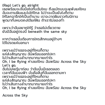
(Rap) Let’s go, alright
เธอพร้อมจะจับมือไปกับฉันไหม ถึงแม้ถนนจะพุพังแค่ไหน
ฉันจะตามฝันและไปให้ไกล ไม่ว่าจะเป็นยังไงก็ตาม
ให้โลกจารึกให้เป็นตำนาน เราจะวาดฝันราวกับนิทาน
พูดมาทั้งหมดคงได้แค่ฝัน ถ้าเราไม่ลองทำ
เพราะว่าฉันอยากให้รู้ ว่าเธอไม่เดี่ยวดาย
ยังมีฉันอยู่ตรงนี้ beneath the same sky
หากว่าเธอนั้นต้องการใครสักคนอยู่ข้างๆ
ได้โปรดแค่บอกมา
เพราะแม้ว่าเธอจะอยู่ที่ไหนก็ตาม
แค่ส่งสัญญาณ ฉันพร้อมออกไปหา
ไม่ว่าเส้นทางลำบากมากมายเท่าไร
Oh, I be flying ห่างแค่ไหน ฉันพร้อม Across the Sky
Let’s go,
ฉันไม่เคยรู้มาก่อน ว่าฉันนั้นมีเธอตลอด
เวลาที่ฉันมองฟ้า มันคือสิ่งที่ฉันออกตามหา
เพราะแม้ว่าเธอจะอยู่ที่ไหนก็ตาม
แค่ส่งสัญญาณ ฉันพร้อมออกไปหา
ไม่ว่าเส้นทางลำบากมากมายเท่าไร
Oh, I be flying ห่างแค่ไหน ฉันพร้อม Across the Sky
Across the Sky