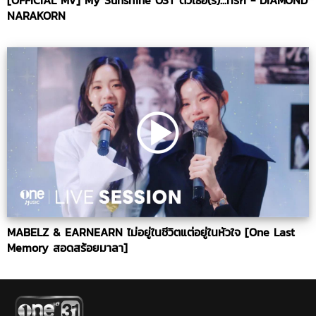
[OFFICIAL MV] My Sunshine OST ติวเธอ(ร์)...ที่รัก - DIAMOND
NARAKORN
MABELZ & EARNEARN ไม่อยู่ในชีวิตแต่อยู่ในหัวใจ [One Last
Memory สอดสร้อยมาลา]