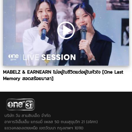
MABELZ & EARNEARN ไม่อยู่ในชีวิตแต่อยู่ในหัวใจ [One Last
Memory สอดสร้อยมาลา]
บริษัท วัน สามสิบเอ็ด จำกัด
อาคารจีเอ็มเอ็ม แกรมมี่ เพลส 50 ถนนสุขุมวิท 21 (อโศก)
แขวงคลองเตยเหนือ เขตวัฒนา กรุงเทพฯ 10110