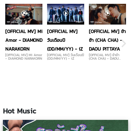
[OFFICIAL MV] Mi
[OFFICIAL MV]
[OFFICIAL MV] ช้า
Amor - DIAMOND
วันเดือนปี
ช้า (CHA CHA) -
NARAKORN
(DD/MM/YY) - iZ
DAOU PITTAYA
[OFFICIAL MV] Mi Amor
[OFFICIAL MV] วันเดือนปี
[OFFICIAL MV] ช้าช้า
- DIAMOND NARAKORN
(DD/MM/YY) - iZ
(CHA CHA) - DAOU
PITTAYA
Hot Music