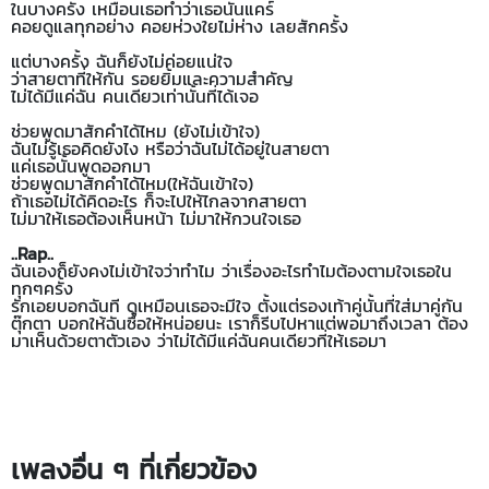
ในบางครั้ง เหมือนเธอทำว่าเธอนั้นแคร์
คอยดูแลทุกอย่าง คอยห่วงใยไม่ห่าง เลยสักครั้ง
แต่บางครั้ง ฉันก็ยังไม่ค่อยแน่ใจ
ว่าสายตาที่ให้กัน รอยยิ้มและความสำคัญ
ไม่ได้มีแค่ฉัน คนเดียวเท่านั้นที่ได้เจอ
ช่วยพูดมาสักคำได้ไหม (ยังไม่เข้าใจ)
ฉันไม่รู้เธอคิดยังไง หรือว่าฉันไม่ได้อยู่ในสายตา
แค่เธอนั้นพูดออกมา
ช่วยพูดมาสักคำได้ไหม(ให้ฉันเข้าใจ)
ถ้าเธอไม่ได้คิดอะไร ก็จะไปให้ไกลจากสายตา
ไม่มาให้เธอต้องเห็นหน้า ไม่มาให้กวนใจเธอ
..Rap..
ฉันเองก็ยังคงไม่เข้าใจว่าทำไม ว่าเรื่องอะไรทำไมต้องตามใจเธอใน
ทุกๆครั้ง
รักเอยบอกฉันที ดูเหมือนเธอจะมีใจ ตั้งแต่รองเท้าคู่นั้นที่ใส่มาคู่กัน
ตุ๊กตา บอกให้ฉันซื้อให้หน่อยนะ เราก็รีบไปหาแต่พอมาถึงเวลา ต้อง
มาเห็นด้วยตาตัวเอง ว่าไม่ได้มีแค่ฉันคนเดียวที่ให้เธอมา
เพลงอื่น ๆ ที่เกี่ยวข้อง