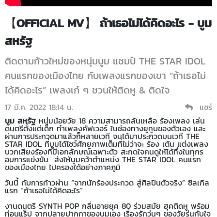
【OFFICIAL MV】 ถ้าเธอไม่ได้คิดอะไร - บูม
สหรัฐ
ติดตามก้าวใหม่ของหนุ่มบูม แชมป์ THE STAR IDOL
คนแรกของเมืองไทย กับเพลงแรกของเขา “ถ้าเธอไม่
ได้คิดอะไร” เพลงเก๋ ๆ ชวนให้ติดหู & ติดใจ
17 มี.ค. 2022 18:14 น.
แชร์
บูม สหรัฐ
หนุ่มน้อยวัย 18 ความสามารถล้นเหลือ ร้องเพลง เล่น
ดนตรีตั้งแต่เด็ก ทำเพลงคัฟเวอร์ ในช่องทางยูทูบของตัวเอง และ
ผ่านการประกวดมาแล้วก็หลายเวที จนได้มาประกวดบนเวที THE
STAR IDOL ที่บูมได้โชว์ศักยภาพเต็มที่ไม่ว่าจะ ร้อง เต้น แต่งเพลง
บวกเสียงร้องที่มีเอกลักษณ์เฉพาะตัว สะกดใจคนดูให้ได้ทึ่งในทุกร
อบการแข่งขัน ส่งให้บูมคว้าตำแหน่ง THE STAR IDOL คนแรก
ของเมืองไทย ไปครองได้อย่างภาคภูมิ
วันนี้ กับการก้าวผ่าน “จากนักร้องประกวด สู่ศิลปินตัวจริง” ซิลเกิล
แรก “ถ้าเธอไม่ได้คิดอะไร”
งานดนตรี SYNTH POP กลิ่นอายยุค 80 ร่วมสมัย ฮุคติดหู พร้อม
ท่อนแร็ป จากปลายปากกาของบูมเอง เรื่องรักวุ่นๆ ของวัยรุ่นกับใจ