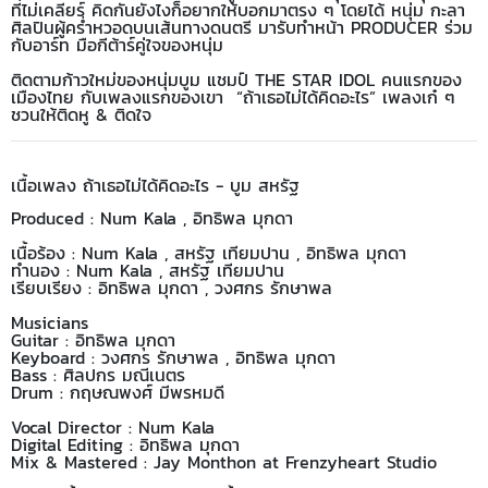
ที่ไม่เคลียร์ คิดกันยังไงก็อยากให้บอกมาตรง ๆ โดยได้ หนุ่ม กะลา
ศิลปินผู้คร่ำหวอดบนเส้นทางดนตรี มารับทำหน้า PRODUCER ร่วม
กับอาร์ท มือกีต้าร์คู่ใจของหนุ่ม
ติดตามก้าวใหม่ของหนุ่มบูม แชมป์ THE STAR IDOL คนแรกของ
เมืองไทย กับเพลงแรกของเขา “ถ้าเธอไม่ได้คิดอะไร” เพลงเก๋ ๆ
ชวนให้ติดหู & ติดใจ
เนื้อเพลง ถ้าเธอไม่ได้คิดอะไร - บูม สหรัฐ
Produced : Num Kala , อิทธิพล มุกดา
เนื้อร้อง : Num Kala , สหรัฐ เทียมปาน , อิทธิพล มุกดา
ทำนอง : Num Kala , สหรัฐ เทียมปาน
เรียบเรียง : อิทธิพล มุกดา , วงศกร รักษาพล
Musicians
Guitar : อิทธิพล มุกดา
Keyboard : วงศกร รักษาพล , อิทธิพล มุกดา
Bass : ศิลปกร มณีเนตร
Drum : กฤษณพงศ์ มีพรหมดี
Vocal Director : Num Kala
Digital Editing : อิทธิพล มุกดา
Mix & Mastered : Jay Monthon at Frenzyheart Studio