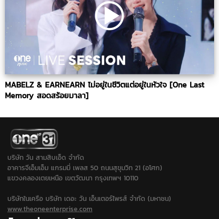
MABELZ & EARNEARN ไม่อยู่ในชีวิตแต่อยู่ในหัวใจ [One Last
Memory สอดสร้อยมาลา]
บริษัท วัน สามสิบเอ็ด จำกัด
อาคารจีเอ็มเอ็ม แกรมมี่ เพลส 50 ถนนสุขุมวิท 21 (อโศก)
แขวงคลองเตยเหนือ เขตวัฒนา กรุงเทพฯ 10110
บริษัทในเครือ บริษัท เดอะ วัน เอ็นเตอร์ไพรส์ จำกัด (มหาชน)
www.theoneenterprise.com