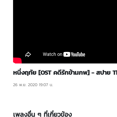
หนึ่งฤทัย [OST คดีรักข้ามภพ] - สป
26 พ.ย. 2020 19:07 น.
เพลงอื่น ๆ ที่เกี่ยวข้อง