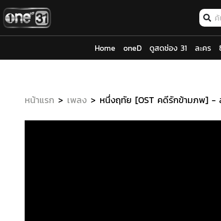
Home
oneD
ดูสดช่อง 31
ละคร
หน้าแรก
เพลง
หนึ่งฤทัย [OST คดีรักข้ามภพ