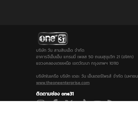
บริษัท วัน สามสิบเอ็ด จำกัด
อาคารจีเอ็มเอ็ม แกรมมี่ เพลส 50 ถนนสุขุมวิท 21 (อโศก)
แขวงคลองเตยเหนือ เขตวัฒนา กรุงเทพฯ 10110
บริษัทในเครือ บริษัท เดอะ วัน เอ็นเตอร์ไพรส์ จำกัด (มหาชน
www.theoneenterprise.com
ติดตามช่อง one31
ดูสดช่อง 31
ละคร