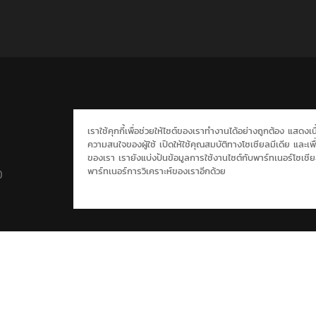
เราใช้คุกกี้เพื่อช่วยให้ไซต์ของเราทำงานได้อย่างถูกต้อง แสดง
ความสนใจของผู้ใช้ เปิดให้ใช้คุณสมบัติทางโซเชียลมีเดีย และเพื่
ของเรา เรายังแบ่งปันข้อมูลการใช้งานไซต์กับพาร์ทเนอร์โซเช
พาร์ทเนอร์การวิเคราะห์ของเราอีกด้วย
)
ซิตคอม&ซีรีส์
ข่าวช่องวัน
ผังรายการ
นโยบายความเป็นส่วนตัว
ONEE
ต